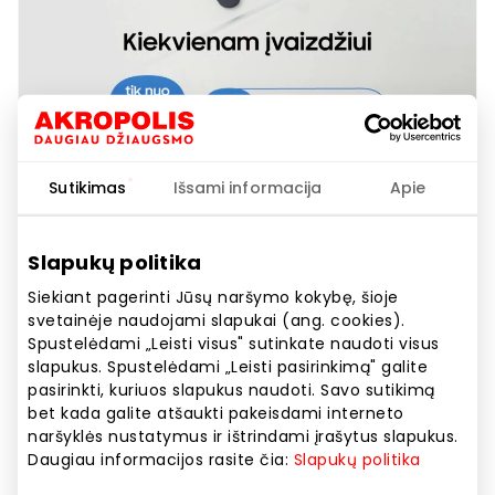
Sutikimas
Išsami informacija
Apie
SAMSUNG SALONAS. Gaukite 50 €
Slapukų politika
premiją į banko sąskaitą!
Siekiant pagerinti Jūsų naršymo kokybę, šioje
svetainėje naudojami slapukai (ang. cookies).
Spustelėdami „Leisti visus" sutinkate naudoti visus
Akcijos trukmė
slapukus. Spustelėdami „Leisti pasirinkimą" galite
Nuo 2026.05.04
iki
2026.05.31
pasirinkti, kuriuos slapukus naudoti. Savo sutikimą
bet kada galite atšaukti pakeisdami interneto
naršyklės nustatymus ir ištrindami įrašytus slapukus.
Rodyti lokaciją žemėlapyje
Daugiau informacijos rasite čia:
Slapukų politika