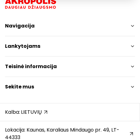
Navigacija
Parduotuvės
Lankytojams
Paslaugos
Restoranai ir kavinės
PC planas
Teisinė informacija
Draugiški gyvūnams
Kontaktai
Prekybos centro taisyklės
Sekite mus
Akcijos
Slapukų politika
Dovanų kortelė
Privatumo politika
Instagram
Karjera
Dovanų kortelės bendrosios taisyklės
Facebook
Kalba:
LIETUVIŲ
Atsiliepimai
Pranešėjų apsauga
YouTube
Automobilių stovėjimo aikštelės taisyklės
Lokacija: Kaunas, Karaliaus Mindaugo pr. 49, LT-
44333