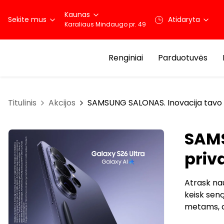
Kaunas
Sekite mus
Atidaryta
Karaliaus Mindaugo pr. 49
Renginiai
Parduotuvės
Titulinis
Akcijos
SAMSUNG SALONAS. Inovacija tavo 
SAMS
priv
Atrask nau
keisk seną
metams, a