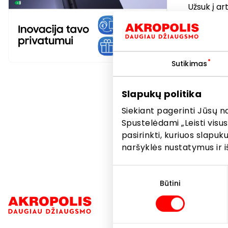
Užsuk į ar
Pasiūly
įrengin
(maksim
Sutikimas
funkcija
vieneri
Slapukų politika
Plačiau 
Siekiant pagerinti Jūsų n
Spustelėdami „Leisti visus
pasirinkti, kuriuos slapu
naršyklės nustatymus ir i
Sutikimo
pasirinkimas
Būtini
Navigacija
Parduotuvė