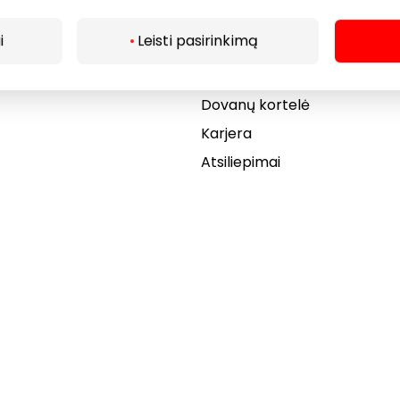
Draugiški gyvūnams
i
Leisti pasirinkimą
r kavinės
Kontaktai
Akcijos
Dovanų kortelė
Karjera
Atsiliepimai