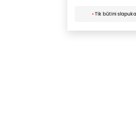
Paslaugos
Tik būtini slapuka
Restoranai i