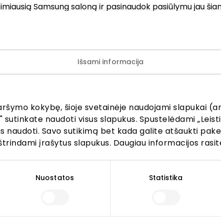
timiausią Samsung saloną ir pasinaudok pasiūlymu jau šia
mas galioja iki 2026 04 08 perkant naują Galaxy S26 serij
į. Sutaupymo suma iki 700 € galima keičiant seną įrenginį
ali vertė – grąžinus Galaxy S25 Ultra modelį). Privataus
Išsami informacija
 yra tik Galaxy S26 Ultra telefonuose. Draudžiant įrenginį
ems metams – antri metai dovanų (dovanos vertė iki 180€
teiraukitės eksperto.
aršymo kokybę, šioje svetainėje naudojami slapukai (an
" sutinkate naudoti visus slapukus. Spustelėdami „Leisti
kus naudoti. Savo sutikimą bet kada galite atšaukti pak
štrindami įrašytus slapukus. Daugiau informacijos rasit
Nuostatos
Statistika
Lankytojams
s
PC planas