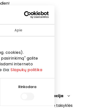
ndien!
os
 į naują
 ekrano
Apie
).
g. cookies).
 pasirinkimą" galite
eisdami interneto
e čia:
Slapukų politika
Rinkodara
Teisinė informacija
Prekybos centro taisyklės