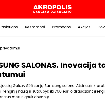
Paslaugos
Restoranai
Pramogos
Akcijos
Dov
privatumui
UNG SALONAS. Inovacija t
atumui
jausią Galaxy S26 seriją Samsung salone. Atsinaujink prot
 įrenginį į naują ir sutaupyk iki 700 eur, o draudžiant įrengi
ntrus metus gauk dovanų!