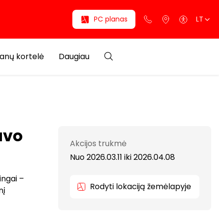
PC planas
LT
anų kortelė
Daugiau
avo
Akcijos trukmė
Nuo 2026.03.11
iki
2026.04.08
ingai –
Rodyti lokaciją žemėlapyje
nį