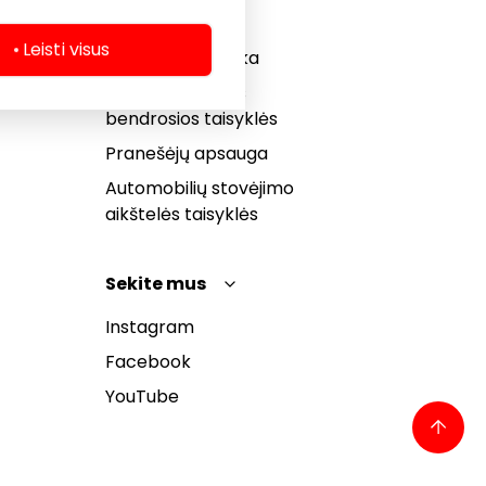
Slapukų politika
Leisti visus
Privatumo politika
Dovanų kortelės
bendrosios taisyklės
Pranešėjų apsauga
Automobilių stovėjimo
aikštelės taisyklės
Sekite mus
Instagram
Facebook
YouTube