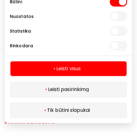
Būtini
pasirinkimas
Laimingos dienos Samsung salone! Tik iki birželio 28 d.
pasinaudokite išskirtiniu pasiūlymu ir įsigykite Galaxy
Nuostatos
S26 Ultra telefoną tik už 1159 €! Įamžinkite vasaros
akimirkas, mėgaukitės pažangiomis funkcijomis ir
Statistika
atsinaujinkite už dar geresnę kainą.
Rinkodara
Vaizdas iliustracinis. Pasiūlymas galioja iki 2026
06 28. Nurodyta kaina galioja Galaxy S26 Ultra
Leisti visus
256 GB telefonui. Kiekis ribotas, plačiau
teiraukitės mūsų eksperto.
Leisti pasirinkimą
Tik būtini slapukai