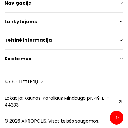
Navigacija
Parduotuvės
Lankytojams
Paslaugos
Restoranai ir kavinės
PC planas
Teisinė informacija
Draugiški gyvūnams
Kontaktai
Prekybos centro taisyklės
Sekite mus
Akcijos
Slapukų politika
Dovanų kortelė
Privatumo politika
Instagram
Karjera
Dovanų kortelės bendrosios taisyklės
Facebook
Kalba:
LIETUVIŲ
Atsiliepimai
Pranešėjų apsauga
YouTube
Automobilių stovėjimo aikštelės taisyklės
Lokacija: Kaunas, Karaliaus Mindaugo pr. 49, LT-
44333
© 2026 AKROPOLIS. Visos teisės saugomos.