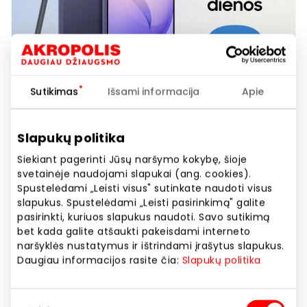
Sutikimas
Išsami informacija
Apie
Slapukų politika
SAMSUNG SALONAS. Laimingos
Siekiant pagerinti Jūsų naršymo kokybę, šioje
dienos Galaxy S26 Ultra!
svetainėje naudojami slapukai (ang. cookies).
Spustelėdami „Leisti visus" sutinkate naudoti visus
slapukus. Spustelėdami „Leisti pasirinkimą" galite
Akcijos trukmė
pasirinkti, kuriuos slapukus naudoti. Savo sutikimą
bet kada galite atšaukti pakeisdami interneto
Nuo 2026.06.09
iki
2026.06.28
naršyklės nustatymus ir ištrindami įrašytus slapukus.
Daugiau informacijos rasite čia:
Slapukų politika
Rodyti lokaciją žemėlapyje
Sutikimo