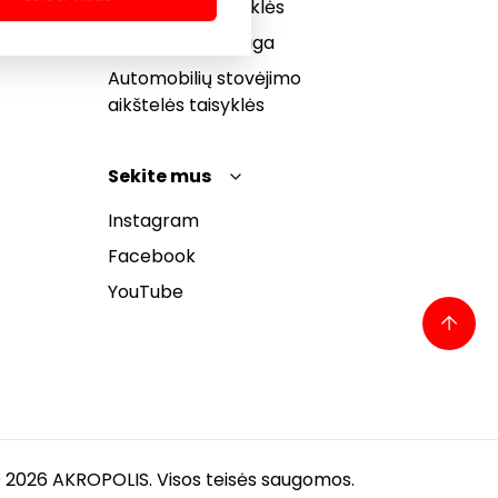
bendrosios taisyklės
Pranešėjų apsauga
Automobilių stovėjimo
aikštelės taisyklės
Sekite mus
Instagram
Facebook
YouTube
 2026 AKROPOLIS. Visos teisės saugomos.