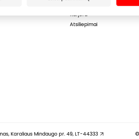
Dovanų kortelė
Karjera
Atsiliepimai
unas, Karaliaus Mindaugo pr. 49, LT-44333
©