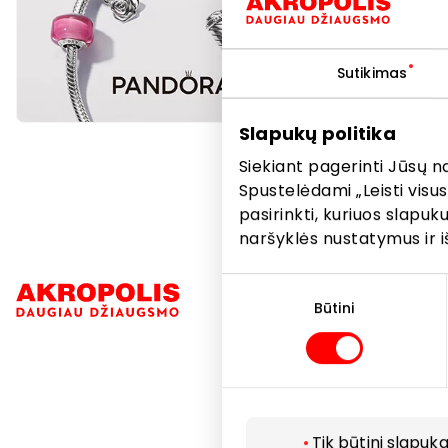
Sutikimas
Slapukų politika
Siekiant pagerinti Jūsų n
Spustelėdami „Leisti visus
pasirinkti, kuriuos slapu
naršyklės nustatymus ir i
Sutikimo
Navigacija
pasirinkimas
Būtini
Parduotuvė
Paslaugos
Restoranai i
Tik būtini slapuka