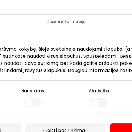
Išsami informacija
aršymo kokybę, šioje svetainėje naudojami slapukai (an
" sutinkate naudoti visus slapukus. Spustelėdami „Leisti
kus naudoti. Savo sutikimą bet kada galite atšaukti pak
štrindami įrašytus slapukus. Daugiau informacijos rasit
Lankytojams
Nuostatos
Statistika
s
PC planas
Draugiški gyvūnams
r kavinės
Kontaktai
Akcijos
i
Leisti pasirinkimą