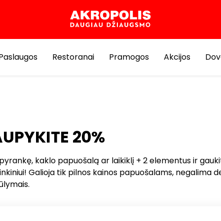
Paslaugos
Restoranai
Pramogos
Akcijos
Dov
UPYKITE 20%
apyrankę, kaklo papuošalą ar laikiklį + 2 elementus ir gauk
inkiniui! Galioja tik pilnos kainos papuošalams, negalima de
iūlymais.