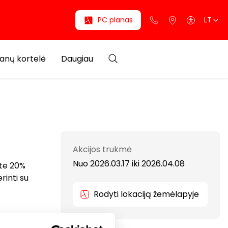
PC planas
LT
anų kortelė
Daugiau
Akcijos trukmė
Nuo 2026.03.17
iki
2026.04.08
ite 20%
rinti su
Rodyti lokaciją žemėlapyje