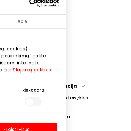
Apie
g. cookies).
 pasirinkimą" galite
eisdami interneto
e čia:
Slapukų politika
Teisinė informacija
Rinkodara
Prekybos centro taisyklės
Slapukų politika
Privatumo politika
Dovanų kortelės
Leisti visus