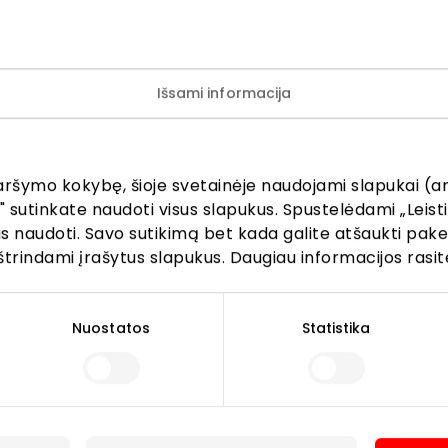
 Lékué, Zwilling, Global ir dar daugiau virtuvės favoritų, kur
akeičiami.
Išsami informacija
 taikoma ŽANA salonuose ir internetu iki 03.05 d.
os nesumuojamos, netaikoma prekėms su ** ir NETO ženk
aršymo kokybę, šioje svetainėje naudojami slapukai (an
" sutinkate naudoti visus slapukus. Spustelėdami „Leisti
kus naudoti. Savo sutikimą bet kada galite atšaukti pak
štrindami įrašytus slapukus. Daugiau informacijos rasit
Nuostatos
Statistika
Lankytojams
s
PC planas
Draugiški gyvūnams
r kavinės
Kontaktai