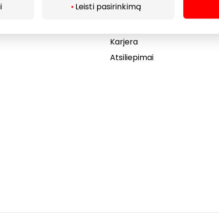
i
Leisti pasirinkimą
Akcijos
Dovanų kortelė
Karjera
Atsiliepimai