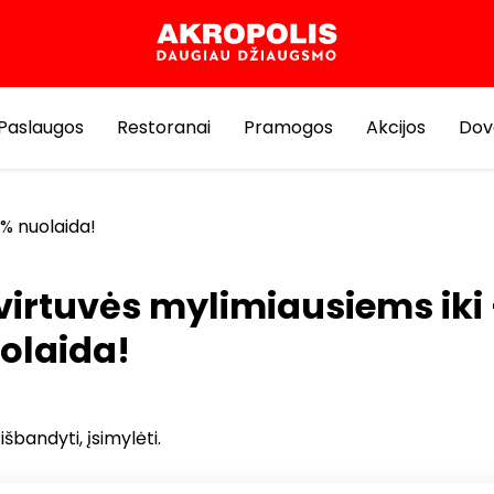
Paslaugos
Restoranai
Pramogos
Akcijos
Dov
 % nuolaida!
virtuvės mylimiausiems iki
olaida!
 išbandyti, įsimylėti.
vės mylimiausiems taikoma iki -25 % nuolaida!