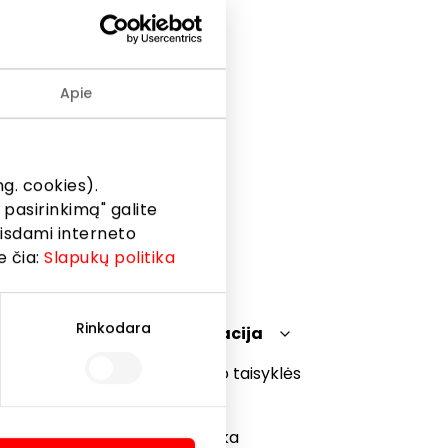
ie greitai
Apie
lu.
g. cookies).
 pasirinkimą" galite
eisdami interneto
e čia:
Slapukų politika
Rinkodara
Teisinė informacija
Prekybos centro taisyklės
Slapukų politika
Privatumo politika