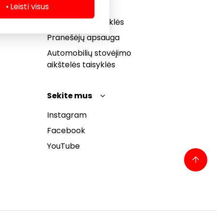
Leisti visus
Dovanų kortelės
bendrosios taisyklės
Pranešėjų apsauga
Automobilių stovėjimo
aikštelės taisyklės
Sekite mus
Instagram
Facebook
YouTube