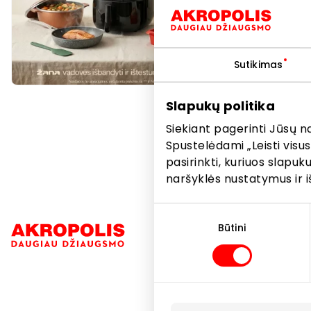
Brabantia,
tampa nep
Sutikimas
Nuolaida
Nuolaid
Slapukų politika
Siekiant pagerinti Jūsų n
Spustelėdami „Leisti visus
pasirinkti, kuriuos slapu
naršyklės nustatymus ir i
Sutikimo
pasirinkimas
Būtini
Navigacija
Parduotuvė
Paslaugos
Restoranai i