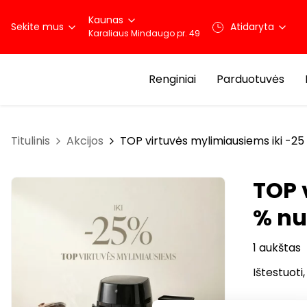
Kaunas
Sekite mus
Atidaryta
Karaliaus Mindaugo pr. 49
Renginiai
Parduotuvės
Titulinis
Akcijos
TOP virtuvės mylimiausiems iki -25
TOP 
% nu
1 aukštas
Ištestuoti,
TOP virtu