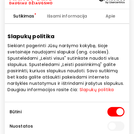
Sutikimas
Išsami informacija
Apie
Slapukų politika
Siekiant pagerinti Jūsų naršymo kokybę, šioje
Vasaros pasiūlymai
svetainėje naudojami slapukai (ang. cookies).
Spustelėdami „Leisti visus" sutinkate naudoti visus
slapukus. Spustelėdami „Leisti pasirinkimą" galite
Akcijos trukmė
pasirinkti, kuriuos slapukus naudoti. Savo sutikimą
bet kada galite atšaukti pakeisdami interneto
Nuo 2026.06.23
iki
2026.08.31
naršyklės nustatymus ir ištrindami įrašytus slapukus.
Daugiau informacijos rasite čia:
Slapukų politika
Rodyti lokaciją žemėlapyje
Sutikimo
Būtini
pasirinkimas
Atraskite TOP vasaros pasiūlymus, kurie leis tiek
Jums, tiek artimiesiems leisti dienas kupinas įspūdžių!
Nuostatos