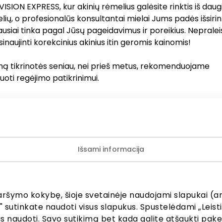
 VISION EXPRESS, kur akinių rėmelius galėsite rinktis iš daug
ių, o profesionalūs konsultantai mielai Jums padės išsirink
usiai tinka pagal Jūsų pageidavimus ir poreikius. Nepralei
inaujinti korekcinius akinius itin geromis kainomis!
imą tikrinotės seniau, nei prieš metus, rekomenduojame
ruoti regėjimo patikrinimui.
 ne viskas! Visiems korekcinių akinių pirkėjams galios 100 %
ntija, kuri suteikia išskirtinius privalumus:
30 dienų akinių keitimą – būkite ramūs dėl savo pasirink
nors priežasčių nebūsite visiškai patenkinti dėl savo įsigytų
Išsami informacija
reigojame pakeisti į kitus. Mums svarbiausia – Jūsų laiming
akinių priežiūrą – smulkų remontą ir akinių valymą atli
visą akinių nešiojimo laikotarpį!
aršymo kokybę, šioje svetainėje naudojami slapukai (an
e, kad Jūsų pasirinkti akiniai yra maksimaliai kokybiški!
" sutinkate naudoti visus slapukus. Spustelėdami „Leisti
e žemos kainos garantiją!
kus naudoti. Savo sutikimą bet kada galite atšaukti pak