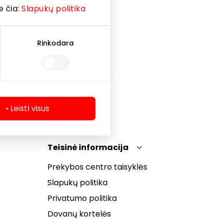
e čia:
Slapukų politika
ilną
ISION
cijoms.
Rinkodara
ų.
Leisti visus
Teisinė informacija
Prekybos centro taisyklės
Slapukų politika
Privatumo politika
Dovanų kortelės