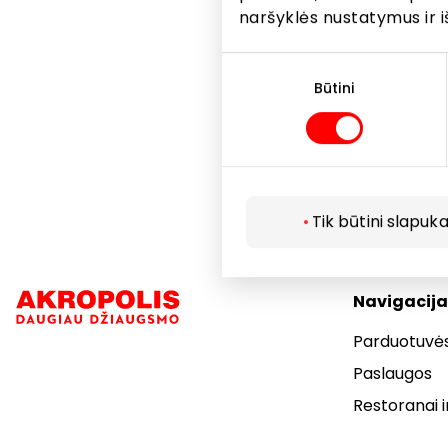
naršyklės nustatymus ir i
*Pasiūlyma
korekcinių
Sutikimo
EXPRESS o
pasirinkimas
Būtini
Nuolaidos
Tik būtini slapuka
Navigacija
Parduotuvė
Paslaugos
Restoranai i