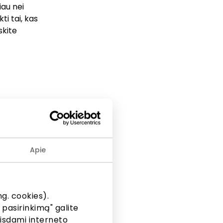
iau nei
ti tai, kas
skite
 kokybiškų
imo, jei
 akinių,
Apie
os akys!
ksime
g. cookies).
 pasirinkimą" galite
eisdami interneto