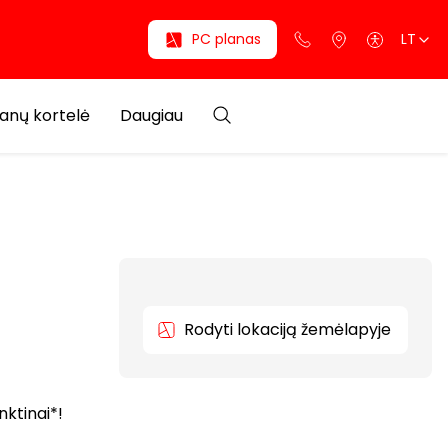
PC planas
LT
anų kortelė
Daugiau
Rodyti lokaciją žemėlapyje
nktinai*!