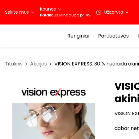
Kaunas
Sekite mus
Uždaryta
Karaliaus Mindaugo pr. 49
Renginiai
Parduotuvės
Titulinis
Akcijos
VISION EXPRESS. 30 % nuolaida akin
VISI
akin
VISION EX
dabar net 