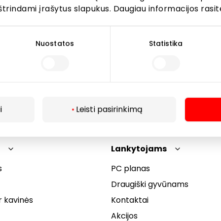
štrindami įrašytus slapukus. Daugiau informacijos rasit
s pasirinktinai rėmeliams ar lęšiams galioja tik perkant p
 akinių komplektą (rėmeliai + lęšiai) ir gaminant akinius V
ptikos salone. Pasiūlymas negalioja ekskliuzyvinėms kolek
Nuostatos
Statistika
 nesumuojamos. Daugiau informacijos teirautis konsultant
i
Leisti pasirinkimą
Lankytojams
s
PC planas
Draugiški gyvūnams
r kavinės
Kontaktai
Akcijos