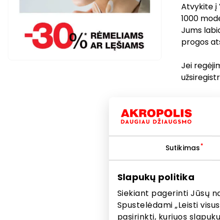
Atvykite į
1000 model
Jums labia
progos ats
Jei regėj
užsiregist
Ir tai dar
akinių gara
nemokamą 
dėl kokių 
Sutikimas
juos įsipa
Nemokamą 
Slapukų politika
nemokamai 
Siekiant pagerinti Jūsų n
Užtikrinam
Spustelėdami „Leisti visus
Suteikiam
pasirinkti, kuriuos slapu