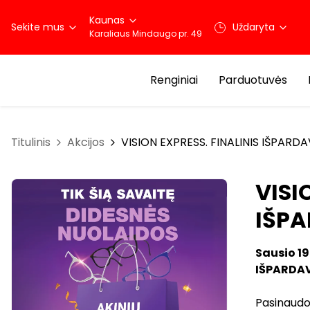
Kaunas
Sekite mus
Uždaryta
Karaliaus Mindaugo pr. 49
Renginiai
Parduotuvės
Titulinis
Akcijos
VISION EXPRESS. FINALINIS IŠPARD
VISI
IŠP
Sausio 19
IŠPARDA
Pasinaudok