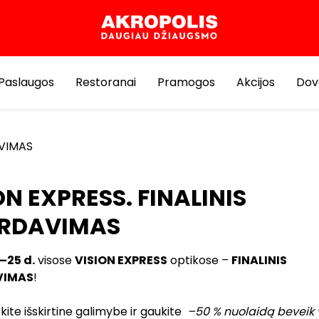
Paslaugos
Restoranai
Pramogos
Akcijos
Dov
AVIMAS
ON EXPRESS. FINALINIS
ARDAVIMAS
–25 d.
visose
VISION EXPRESS
optikose –
FINALINIS
VIMAS
!
ite išskirtine galimybe ir gaukite
–50 % nuolaidą beveik 