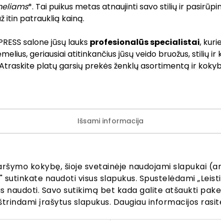
meliams
*. Tai puikus metas atnaujinti savo stilių ir pasirūpin
ž itin patrauklią kainą.
PRESS salone jūsų lauks
profesionalūs specialistai
, kur
rėmelius, geriausiai atitinkančius jūsų veido bruožus, stilių ir
 Atraskite platų garsių prekės ženklų asortimentą ir kokyb
tikėti.
SION EXPRESS kviečia
nemokamai pasitikrinti regėjimą
s galioja visiems lojalumo programos nariams nuo 18 m., M
Išsami informacija
paketui.
te
– pasiūlymas galioja
tik šią savaitę
. Užsukite į VISION 
te paskutinę progą sutaupyti!
aršymo kokybę, šioje svetainėje naudojami slapukai (an
" sutinkate naudoti visus slapukus. Spustelėdami „Leisti
kus naudoti. Savo sutikimą bet kada galite atšaukti pak
a akinių rėmeliams galioja perkant 150 € ir didesnės vert
štrindami įrašytus slapukus. Daugiau informacijos rasit
ių akinių komplektą (rėmeliai, lęšiai) ir gaminant akinius 
optikos salone. „Silhouette“, „Lindberg“, „Chopard“, „Carti