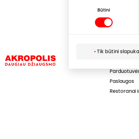
Sutikimo
pasirinkimas
Būtini
Tik būtini slapuka
Navigacija
Parduotuvė
Paslaugos
Restoranai i