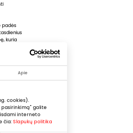
ti
ie padės
 kasdienius
ę, kuria
–
INI
Apie
EXPRESS ir
g. cookies).
 pasirinkimą" galite
eisdami interneto
ės
e čia:
Slapukų politika
VISION
er“