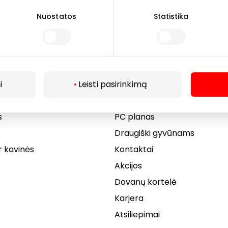
Nuostatos
Statistika
i
Leisti pasirinkimą
Lankytojams
s
PC planas
Draugiški gyvūnams
r kavinės
Kontaktai
Akcijos
Dovanų kortelė
Karjera
Atsiliepimai