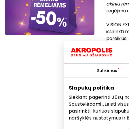
akinių rė
regėjimu u
VISION EX
išsirinkti 
poreikius.
galite pasi
Be to, VI
pasiūlyma
Sutikimas
paslaugų 
Nedelski
Slapukų politika
išnaudoki
Siekiant pagerinti Jūsų n
Spustelėdami „Leisti visus
pasirinkti, kuriuos slapu
*Nuolaid
naršyklės nustatymus ir i
korekcin
EXPRESS 