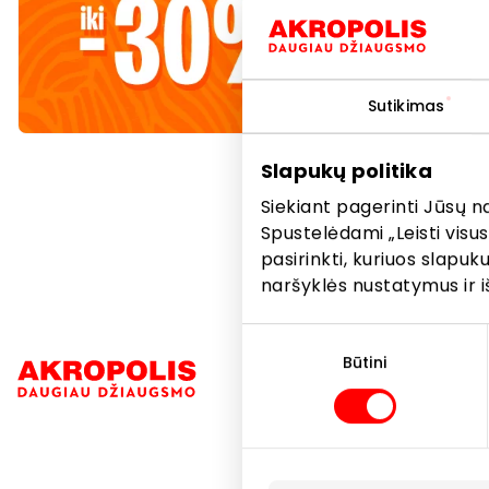
Ypatingi 
SPA, groži
Nustebinki
Sutikimas
Nuolaidos
Slapukų politika
Siekiant pagerinti Jūsų n
Spustelėdami „Leisti visus
pasirinkti, kuriuos slapu
naršyklės nustatymus ir i
Sutikimo
pasirinkimas
Būtini
Navigacija
Parduotuvė
Paslaugos
Restoranai i