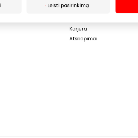
i
Leisti pasirinkimą
Akcijos
Dovanų kortelė
Karjera
Atsiliepimai