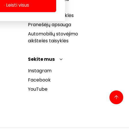
Leisti visus
Dovanų kortelės
bendrosios taisyklės
Pranešėjų apsauga
Automobilių stovėjimo
aikštelės taisyklės
Sekite mus
Instagram
Facebook
YouTube