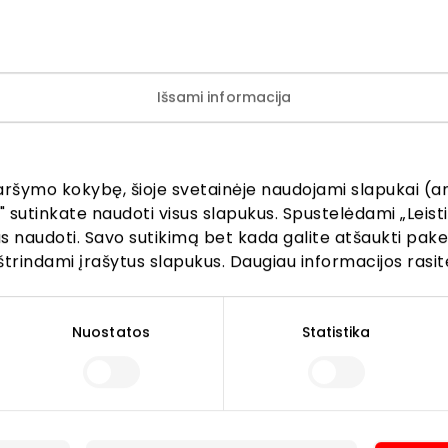
pasiūlymai Moters dienos proga parduotuvėje „Gera dovan
o procedūrų iki adrenalino kupinų patirčių!
te mylimas moteris išskirtiniu dėmesiu.
Išsami informacija
 iki 30 %!
aršymo kokybę, šioje svetainėje naudojami slapukai (an
" sutinkate naudoti visus slapukus. Spustelėdami „Leisti
kus naudoti. Savo sutikimą bet kada galite atšaukti pak
štrindami įrašytus slapukus. Daugiau informacijos rasit
Nuostatos
Statistika
Lankytojams
s
PC planas
Draugiški gyvūnams
r kavinės
Kontaktai