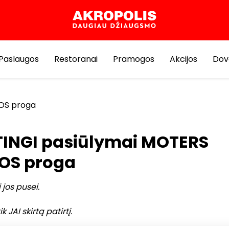
Paslaugos
Restoranai
Pramogos
Akcijos
Dov
OS proga
INGI pasiūlymai MOTERS
OS proga
 jos pusei.
 JAI skirtą patirtį.