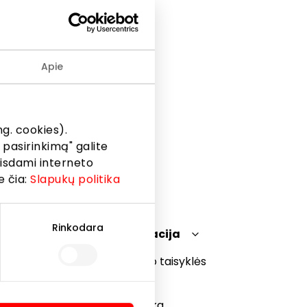
a“: nuo
Apie
g. cookies).
 pasirinkimą" galite
eisdami interneto
e čia:
Slapukų politika
Rinkodara
Teisinė informacija
Prekybos centro taisyklės
Slapukų politika
Privatumo politika