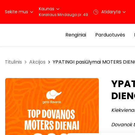
Kaunas
Sekite mus
Atidaryta
Karaliaus Mindaugo pr. 49
Renginiai
Parduotuvės
Titulinis
Akcijos
YPATINGI pasiūlymai MOTERS DIEN
YPAT
DIEN
Kiekvienai
Dovanok tik