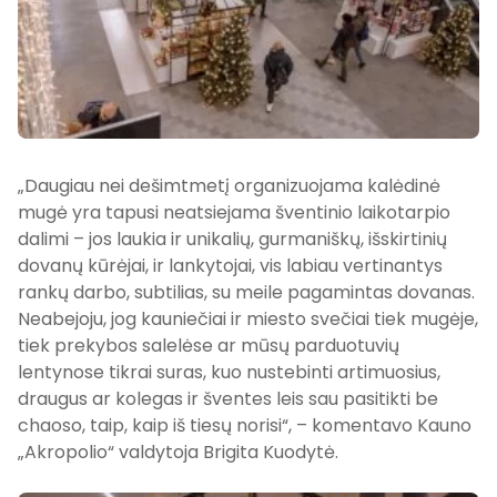
„Daugiau nei dešimtmetį organizuojama kalėdinė
mugė yra tapusi neatsiejama šventinio laikotarpio
dalimi – jos laukia ir unikalių, gurmaniškų, išskirtinių
dovanų kūrėjai, ir lankytojai, vis labiau vertinantys
rankų darbo, subtilias, su meile pagamintas dovanas.
Neabejoju, jog kauniečiai ir miesto svečiai tiek mugėje,
tiek prekybos salelėse ar mūsų parduotuvių
lentynose tikrai suras, kuo nustebinti artimuosius,
draugus ar kolegas ir šventes leis sau pasitikti be
chaoso, taip, kaip iš tiesų norisi“, – komentavo Kauno
„Akropolio“ valdytoja Brigita Kuodytė.