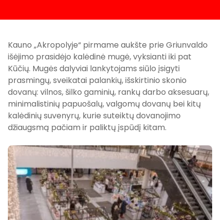
Kauno „Akropolyje“ pirmame aukšte prie Griunvaldo
išėjimo prasidėjo kalėdinė mugė, vyksianti iki pat
Kūčių. Mugės dalyviai lankytojams siūlo įsigyti
prasmingų, sveikatai palankių, išskirtinio skonio
dovanų: vilnos, šilko gaminių, rankų darbo aksesuarų,
minimalistinių papuošalų, valgomų dovanų bei kitų
kalėdinių suvenyrų, kurie suteiktų dovanojimo
džiaugsmą pačiam ir paliktų įspūdį kitam.