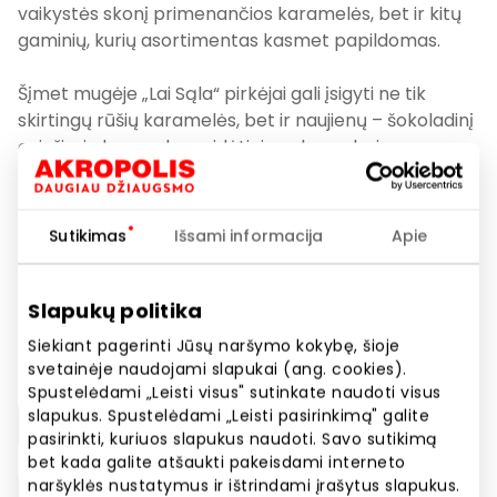
vaikystės skonį primenančios karamelės, bet ir kitų
gaminių, kurių asortimentas kasmet papildomas.
Šįmet mugėje „Lai Sąla“ pirkėjai gali įsigyti ne tik
skirtingų rūšių karamelės, bet ir naujienų – šokoladinį
avinžirnių kremą be pridėtinio cukraus bei
minkštainius – 4 skirtingų rūšių karamelinius
saldainius dėžutėse. Dar viena šių metų naujiena –
datulių karamelinė plytelė „NeŠokoladas“ be
Sutikimas
Išsami informacija
Apie
pridėtinio cukraus.
Kaip ir kasmet, pirkėjų laukia ir iš anksto supakuoti
Slapukų politika
dovanų rinkiniai, kad pasiruošimas Kalėdoms būtų
Siekiant pagerinti Jūsų naršymo kokybę, šioje
lengvesnis.
svetainėje naudojami slapukai (ang. cookies).
Spustelėdami „Leisti visus" sutinkate naudoti visus
slapukus. Spustelėdami „Leisti pasirinkimą" galite
pasirinkti, kuriuos slapukus naudoti. Savo sutikimą
bet kada galite atšaukti pakeisdami interneto
naršyklės nustatymus ir ištrindami įrašytus slapukus.