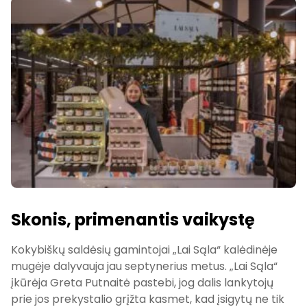
Skonis, primenantis vaikystę
Kokybiškų saldėsių gamintojai „Lai Sąla“ kalėdinėje
mugėje dalyvauja jau septynerius metus. „Lai Sąla“
įkūrėja Greta Putnaitė pastebi, jog dalis lankytojų
prie jos prekystalio grįžta kasmet, kad įsigytų ne tik