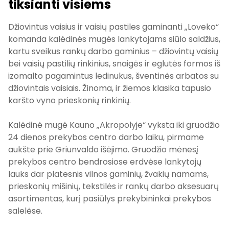
tiksianti visiems
Džiovintus vaisius ir vaisių pastiles gaminanti „Loveko“
komanda kalėdinės mugės lankytojams siūlo saldžius,
kartu sveikus rankų darbo gaminius – džiovintų vaisių
bei vaisių pastilių rinkinius, snaigės ir eglutės formos iš
izomalto pagamintus ledinukus, šventinės arbatos su
džiovintais vaisiais. Žinoma, ir žiemos klasika tapusio
karšto vyno prieskonių rinkinių.
Kalėdinė mugė Kauno „Akropolyje“ vyksta iki gruodžio
24 dienos prekybos centro darbo laiku, pirmame
aukšte prie Griunvaldo išėjimo. Gruodžio mėnesį
prekybos centro bendrosiose erdvėse lankytojų
lauks dar platesnis vilnos gaminių, žvakių namams,
prieskonių mišinių, tekstilės ir rankų darbo aksesuarų
asortimentas, kurį pasiūlys prekybininkai prekybos
salelėse.