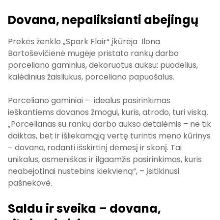
Dovana, nepaliksianti abejingų
Prekės ženklo „Spark Flair“ įkūrėja Ilona
Bartoševičienė mugėje pristato rankų darbo
porceliano gaminius, dekoruotus auksu: puodelius,
kalėdinius žaisliukus, porceliano papuošalus.
Porceliano gaminiai – idealus pasirinkimas
ieškantiems dovanos žmogui, kuris, atrodo, turi viską.
„Porcelianas su rankų darbo aukso detalėmis – ne tik
daiktas, bet ir išliekamąją vertę turintis meno kūrinys
– dovana, rodanti išskirtinį dėmesį ir skonį. Tai
unikalus, asmeniškas ir ilgaamžis pasirinkimas, kuris
neabejotinai nustebins kiekvieną“, – įsitikinusi
pašnekovė.
Saldu ir sveika – dovana,