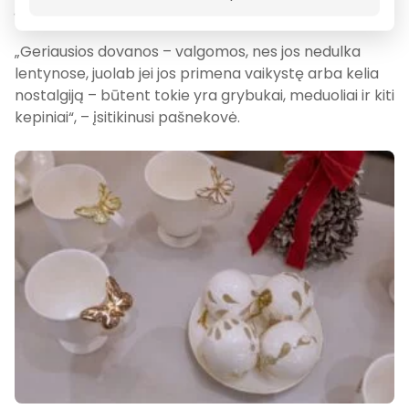
įvertintas vaikų, vėliau – anūkų bei, žinoma, pirkėjų.
„Geriausios dovanos – valgomos, nes jos nedulka
lentynose, juolab jei jos primena vaikystę arba kelia
nostalgiją – būtent tokie yra grybukai, meduoliai ir kiti
kepiniai“, – įsitikinusi pašnekovė.