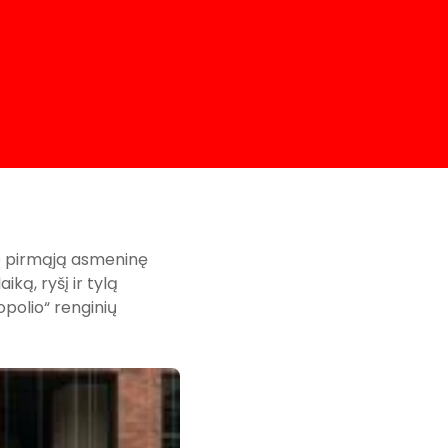
vo pirmąją asmeninę
iką, ryšį ir tylą
ropolio“ renginių