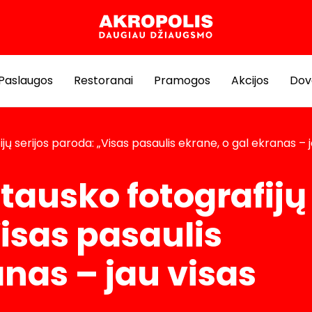
Paslaugos
Restoranai
Pramogos
Akcijos
Dov
ijų serijos paroda: „Visas pasaulis ekrane, o gal ekranas – j
atausko fotografijų
Visas pasaulis
anas – jau visas