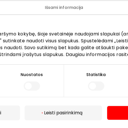
Išsami informacija
aršymo kokybę, šioje svetainėje naudojami slapukai (an
" sutinkate naudoti visus slapukus. Spustelėdami „Leisti
kus naudoti. Savo sutikimą bet kada galite atšaukti pak
štrindami įrašytus slapukus. Daugiau informacijos rasit
Nuostatos
Statistika
i
Leisti pasirinkimą