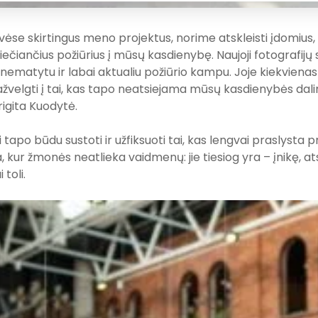
ėse skirtingus meno projektus, norime atskleisti įdomius, 
viečiančius požiūrius į mūsų kasdienybę. Naujoji fotografijų 
nematytu ir labai aktualiu požiūrio kampu. Joje kiekvienas
ažvelgti į tai, kas tapo neatsiejama mūsų kasdienybės dal
rigita Kuodytė.
 tapo būdu sustoti ir užfiksuoti tai, kas lengvai praslysta pr
ur žmonės neatlieka vaidmenų: jie tiesiog yra – įnikę, atsi
 toli.