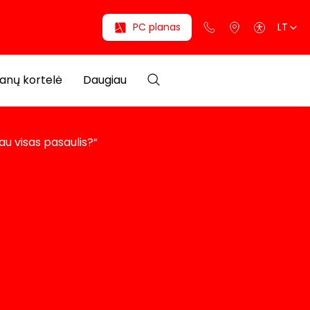
PC planas
LT
anų kortelė
Daugiau
au visas pasaulis?“