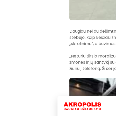
Daugiau nei du dešimtm
stebėjo, kaip keičiasi 
„skrolinimu“, o buvimas 
„Neturiu tikslo moralizuo
žmones ir jų santykį su
žiūriu į telefoną. Ši ser