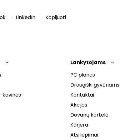
ok
LinkedIn
Kopijuoti
Lankytojams
s
PC planas
Draugiški gyvūnams
r kavinės
Kontaktai
Akcijos
Dovanų kortelė
Karjera
Atsiliepimai