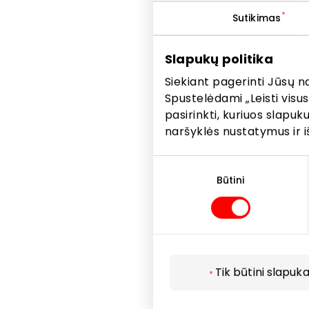
Sutikimas
Slapukų politika
Siekiant pagerinti Jūsų n
Spustelėdami „Leisti visus
pasirinkti, kuriuos slapu
naršyklės nustatymus ir i
Sutikimo
pasirinkimas
Būtini
Tik būtini slapuka