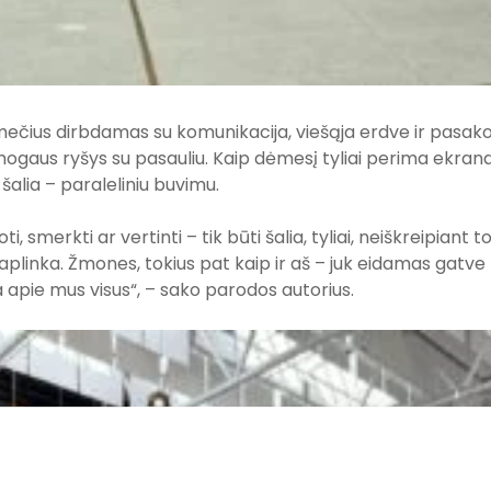
ečius dirbdamas su komunikacija, viešąja erdve ir pasakoj
žmogaus ryšys su pasauliu. Kaip dėmesį tyliai perima ekranai
šalia – paraleliniu buvimu.
ti, smerkti ar vertinti – tik būti šalia, tyliai, neiškreipiant t
 aplinka. Žmones, tokius pat kaip ir aš – juk eidamas gatve
ija apie mus visus“, – sako parodos autorius.