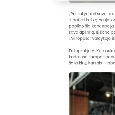
„Pristatydami savo erdv
ir patirti kažką nauja k
papildo šią koncepciją 
savo aplinką, iš šono p
„Akropolio“ valdytoja B
Fotografija A. Katauskui
kadruose tampa scena, k
šalia kitų, kartais – labai