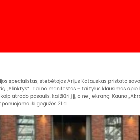
jos specialistas, stebėtojas Arijus Katauskas pristato sa
dą „Slinktys“. Tai ne manifestas – tai tylus klausimas apie la
kaip atrodo pasaulis, kai žiūri į jį, o ne į ekraną. Kauno „Ak
sponuojama iki gegužės 31 d.