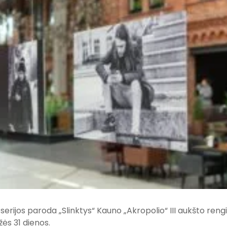
serijos paroda „Slinktys“ Kauno „Akropolio“ III aukšto rengi
ės 31 dienos.