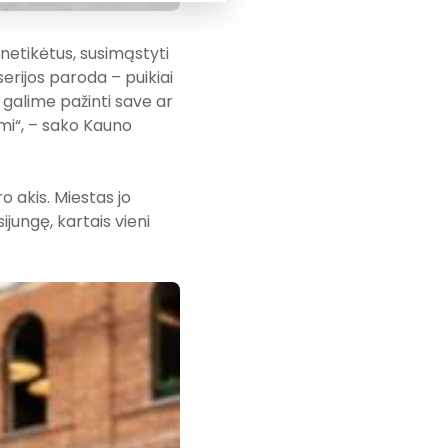
netikėtus, susimąstyti
serijos paroda – puikiai
 galime pažinti save ar
imi“, – sako Kauno
o akis. Miestas jo
jungę, kartais vieni