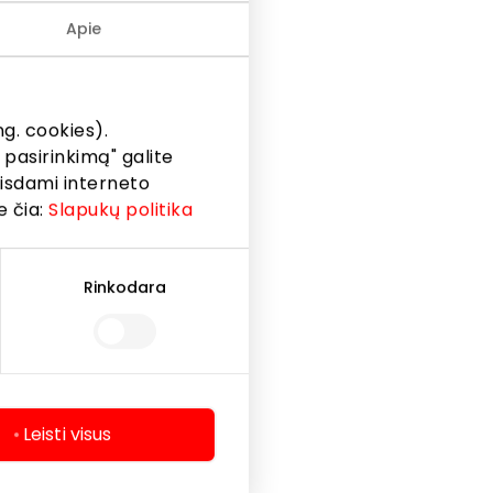
Apie
g. cookies).
 pasirinkimą" galite
eisdami interneto
e čia:
Slapukų politika
Rinkodara
Leisti visus