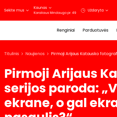
Kaunas
Sekite mus
Uždaryta
Karaliaus Mindaugo pr. 49
Renginiai
Parduotuvės
Titulinis
Naujienos
Pirmoji Arijaus Katausko fotograf
Pirmoji Arijaus K
serijos paroda: „
ekrane, o gal ekr