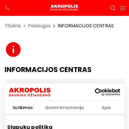
Titulinis
Paslaugos
INFORMACIJOS CENTRAS
INFORMACIJOS CENTRAS
Darbo laikas
I-VII 10:00 – 21:00
Sutikimas
Išsami informacija
Apie
Telefono numeris
+370 65938262
Slapukų politika