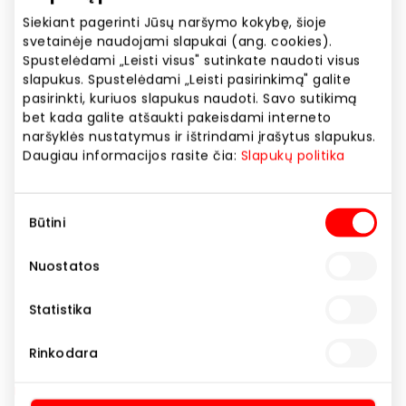
Rodyti lokaciją žemėlapyje
Siekiant pagerinti Jūsų naršymo kokybę, šioje
svetainėje naudojami slapukai (ang. cookies).
Spustelėdami „Leisti visus" sutinkate naudoti visus
slapukus. Spustelėdami „Leisti pasirinkimą" galite
Informacijos centras
pasirinkti, kuriuos slapukus naudoti. Savo sutikimą
bet kada galite atšaukti pakeisdami interneto
naršyklės nustatymus ir ištrindami įrašytus slapukus.
Informacijos apie prekybos centrą teikimo
Daugiau informacijos rasite čia:
Slapukų politika
paslaugos
Kitos paslaugos
Nemokami patogumai
Sutikimo
Būtini
pasirinkimas
Paslaugos
Nuostatos
Statistika
Rinkodara