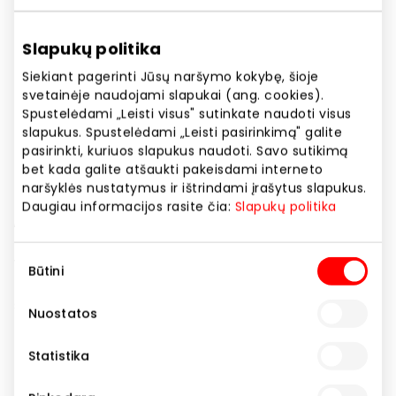
Telefono numeris
+37061654578
Slapukų politika
Svetainės adresas
Siekiant pagerinti Jūsų naršymo kokybę, šioje
svetainėje naudojami slapukai (ang. cookies).
https://www.soulz.lt
Spustelėdami „Leisti visus" sutinkate naudoti visus
slapukus. Spustelėdami „Leisti pasirinkimą" galite
pasirinkti, kuriuos slapukus naudoti. Savo sutikimą
Rodyti lokaciją žemėlapyje
bet kada galite atšaukti pakeisdami interneto
naršyklės nustatymus ir ištrindami įrašytus slapukus.
Daugiau informacijos rasite čia:
Slapukų politika
„Apranga“ – daugiau nei dvidešimt metų džiugina
pirkėjus įvairiausių prekės ženklų kolekcijomis
Sutikimo
vyrams, moterims ir vaikams. Stilius už demokratišką
Būtini
pasirinkimas
kainą leidžia susikurti mielą širdžiai garderobą, atrasti
save ir jaustis patogiai kasdien.
Nuostatos
Statistika
Drabužiai
Parduotuvės