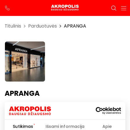
Titulinis
Parduotuvės
APRANGA
APRANGA
Darbo laikas
I-VII 10:00 – 21:00
Sutikimas
Išsami informacija
Apie