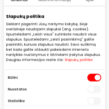
Telefono numeris
+370 67336797
Slapukų politika
Svetainės adresas
Siekiant pagerinti Jūsų naršymo kokybę, šioje
https://www.batukas.lt
svetainėje naudojami slapukai (ang. cookies).
Spustelėdami „Leisti visus" sutinkate naudoti visus
slapukus. Spustelėdami „Leisti pasirinkimą" galite
Rodyti lokaciją žemėlapyje
pasirinkti, kuriuos slapukus naudoti. Savo sutikimą
bet kada galite atšaukti pakeisdami interneto
naršyklės nustatymus ir ištrindami įrašytus slapukus.
Daugiau informacijos rasite čia:
Slapukų politika
BATUKAS.LT – ortopedinės–profilaktinės avalynės
bei ir aksesuarų parduotuvė vaikams. Ypatingas
dėmesys skiriamas tinkamai avalynei, nes ji gali turėti
Sutikimo
Būtini
tiesioginės įtakos pėdos vystymosi procesui. Avalynė
pasirinkimas
turi netrukdyti neturi trukdyti judėti, o skatinti
Nuostatos
natūraliai ir sveikai vystytis vaiko pėdutėms.
Statistika
Parduotuvės
Vaikų prekės