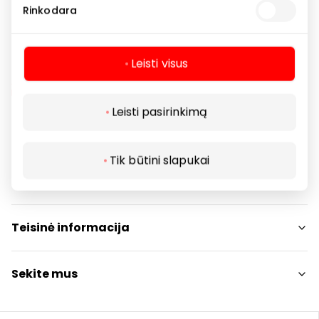
Rinkodara
Leisti visus
Leisti pasirinkimą
Navigacija
Tik būtini slapukai
Parduotuvės
Lankytojams
Paslaugos
Restoranai ir kavinės
PC planas
Teisinė informacija
Draugiški gyvūnams
Kontaktai
Prekybos centro taisyklės
Sekite mus
Akcijos
Slapukų politika
Dovanų kortelė
Privatumo politika
Instagram