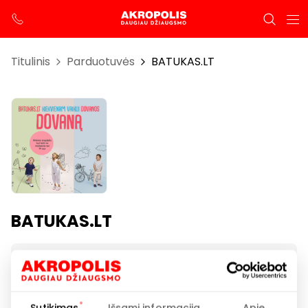
Titulinis
Parduotuvės
BATUKAS.LT
BATUKAS.LT
Darbo laikas
I-VII 10:00 – 21:00
Sutikimas
Išsami informacija
Apie