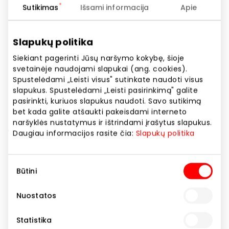
Sutikimas
Išsami informacija
Apie
Telefono numeris
+370 65936082
Slapukų politika
Svetainės adresas
https://www.galvosukis.lt
Siekiant pagerinti Jūsų naršymo kokybę, šioje
svetainėje naudojami slapukai (ang. cookies).
Spustelėdami „Leisti visus" sutinkate naudoti visus
Rodyti lokaciją žemėlapyje
slapukus. Spustelėdami „Leisti pasirinkimą" galite
pasirinkti, kuriuos slapukus naudoti. Savo sutikimą
bet kada galite atšaukti pakeisdami interneto
naršyklės nustatymus ir ištrindami įrašytus slapukus.
„Galvosūkių Pasaulis“ – tai specializuota galvosūkių ir
Daugiau informacijos rasite čia:
Slapukų politika
laisvalaikio prekių parduotuvė. Parduotuvėje
prekiaujame galvosūkiais, loginiais, stalo ir lauko
žaidimais, pokerio rinkiniais, konstruktoriais ir
Sutikimo
Būtini
dėlionėmis..
pasirinkimas
Nuostatos
Dovanos, aksesuarai
Parduotuvės
Statistika