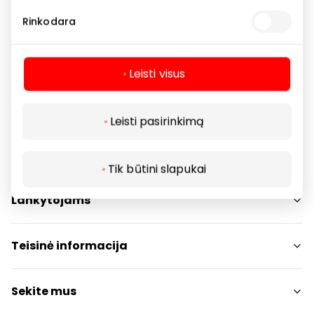
Sporto ir laisvalaikio prekės
Rinkodara
Leisti visus
Leisti pasirinkimą
Navigacija
Tik būtini slapukai
Parduotuvės
Lankytojams
Paslaugos
Restoranai ir kavinės
PC planas
Teisinė informacija
Draugiški gyvūnams
Kontaktai
Prekybos centro taisyklės
Sekite mus
Akcijos
Slapukų politika