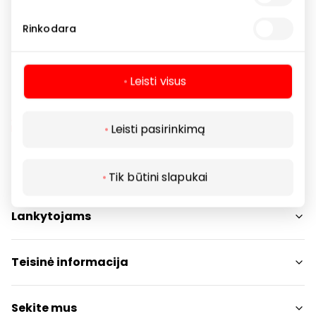
Kavinės
Restoranai
Restoranai ir kavinės
Rinkodara
Leisti visus
Leisti pasirinkimą
Navigacija
Tik būtini slapukai
Parduotuvės
Lankytojams
Paslaugos
Restoranai ir kavinės
PC planas
Teisinė informacija
Draugiški gyvūnams
Kontaktai
Prekybos centro taisyklės
Sekite mus
Akcijos
Slapukų politika