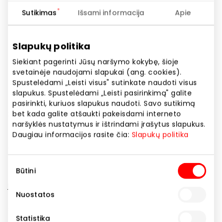
Svetainės adresas
Sutikimas
Išsami informacija
Apie
https://www.burgerking.lt
Slapukų politika
Rodyti lokaciją žemėlapyje
Siekiant pagerinti Jūsų naršymo kokybę, šioje
svetainėje naudojami slapukai (ang. cookies).
Spustelėdami „Leisti visus" sutinkate naudoti visus
Kiekvieną dieną visame pasaulyje BURGER KING®
slapukus. Spustelėdami „Leisti pasirinkimą" galite
restoranuose apsilanko daugiau nei 11 milijonų
pasirinkti, kuriuos slapukus naudoti. Savo sutikimą
žmonių. Restoranai susilaukia labai daug lankytojų,
bet kada galite atšaukti pakeisdami interneto
naršyklės nustatymus ir ištrindami įrašytus slapukus.
nes jie žino, kad čia yra siūlomi kokybiški, skanūs ir
Daugiau informacijos rasite čia:
Slapukų politika
nebrangūs patiekalai. 1954 m. įkurtas BURGER KING®
yra antras pagal dydį pasaulyje mėsainių restoranų
tinklas. HOME OF THE WHOPPER® – gebėjimas
Sutikimo
Būtini
parinkti geriausius produktus, receptus ir užtikrinti
pasirinkimas
jaukią šeimyninę aplinką jau daugiau nei
Nuostatos
penkiasdešimt metų yra išskirtinis mūsų bendrovės
sėkmingos veiklos ženklas.
Statistika