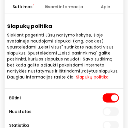
Telefono numeris
Sutikimas
Išsami informacija
Apie
+370 616 54579
Svetainės adresas
Slapukų politika
https://www.apranga.lt
Siekiant pagerinti Jūsų naršymo kokybę, šioje
svetainėje naudojami slapukai (ang. cookies).
Spustelėdami „Leisti visus" sutinkate naudoti visus
Rodyti lokaciją žemėlapyje
slapukus. Spustelėdami „Leisti pasirinkimą" galite
pasirinkti, kuriuos slapukus naudoti. Savo sutikimą
bet kada galite atšaukti pakeisdami interneto
Drabužių parduotuvių tinklas, skirtas tiems, kurių
naršyklės nustatymus ir ištrindami įrašytus slapukus.
Daugiau informacijos rasite čia:
Slapukų politika
gyvenimas verda miesto širdyje. „City“ širdis –
moderni klasika ir kasdienis miesto gyvenimo ritmas,
kurio vibracijas atspindi žinomiausi Europos prekės
Sutikimo
Būtini
ženklai, patikrinti laiko ir kosmopolitiško miesto
pasirinkimas
gyventojų.
Nuostatos
Kontaktiniai tel. nr.: +370 61654579; +370 37 209831.
Statistika