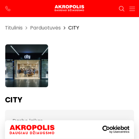
Titulinis
Parduotuvės
CITY
CITY
Darbo laikas
I-VII 10:00 – 21:00