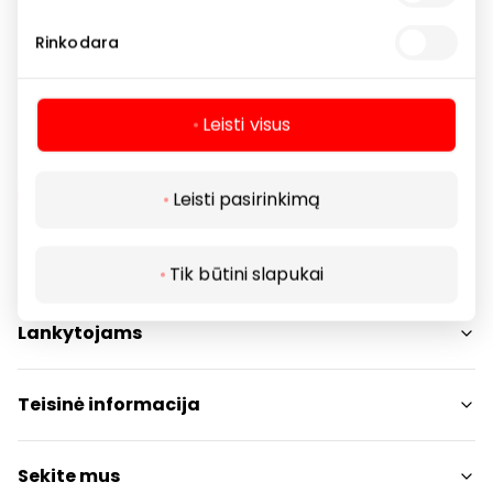
Drabužiai
Parduotuvės
Rinkodara
Leisti visus
Leisti pasirinkimą
Navigacija
Tik būtini slapukai
Parduotuvės
Lankytojams
Paslaugos
Restoranai ir kavinės
PC planas
Teisinė informacija
Draugiški gyvūnams
Kontaktai
Prekybos centro taisyklės
Sekite mus
Akcijos
Slapukų politika