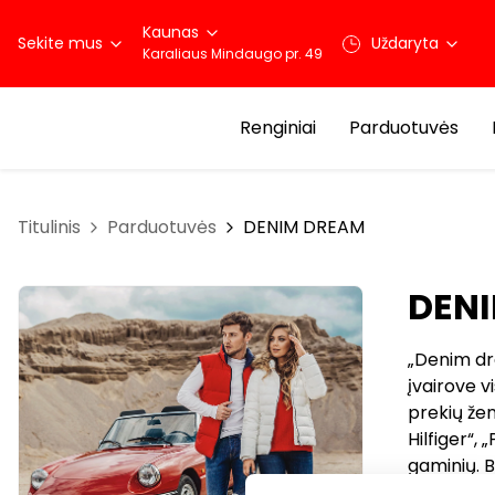
Kaunas
Sekite mus
Uždaryta
Karaliaus Mindaugo pr. 49
Renginiai
Parduotuvės
Titulinis
Parduotuvės
DENIM DREAM
DEN
„Denim dr
įvairove v
prekių žen
Hilfiger“,
gaminių. B
užsiima j