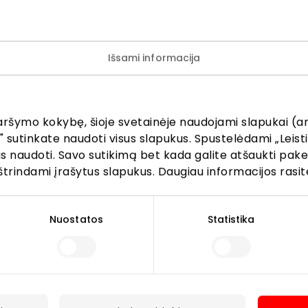
rtimentą. Parduotuvėse pirkėjas ras drabužių ir šventėms,
i.
Išsami informacija
Parduotuvės
aršymo kokybę, šioje svetainėje naudojami slapukai (an
" sutinkate naudoti visus slapukus. Spustelėdami „Leisti
kus naudoti. Savo sutikimą bet kada galite atšaukti pak
štrindami įrašytus slapukus. Daugiau informacijos rasit
Lankytojams
Nuostatos
Statistika
s
PC planas
Draugiški gyvūnams
r kavinės
Kontaktai