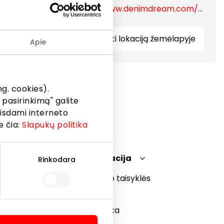
https://www.denimdream.com/LT/lt
 ir
Rodyti lokaciją žemėlapyje
Apie
g. cookies).
 pasirinkimą" galite
eisdami interneto
e čia:
Slapukų politika
Teisinė informacija
Rinkodara
Prekybos centro taisyklės
Slapukų politika
Privatumo politika