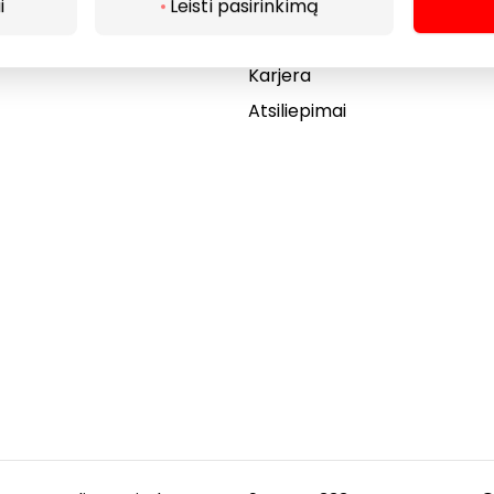
Akcijos
i
Leisti pasirinkimą
Dovanų kortelė
Karjera
Atsiliepimai