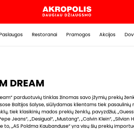
Paslaugos
Restoranai
Pramogos
Akcijos
Dov
IM DREAM
eam“ parduotuvių tinklas žinomas savo įžymių prekių žen
isose Baltijos šalyse, siūlydamas klientams tiek pasaulini
klų, tiek klasikinių mados prekių ženklų, pavyzdžiui, „Gue
 „Pepe Jeans“, „Desigual“, „Mustang“, „Calvin Klein“, „Silvian
e to, „AS Poldma Kaubanduse“ yra visų šių prekių importuo
ų mažmenine ir didmenine prekyba. Tiekia platų aukštos k