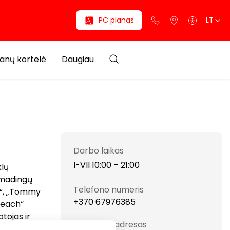
PC planas
LT
anų kortelė
Daugiau
Darbo laikas
I-VII 10:00 – 21:00
klų
ų madingų
Telefono numeris
ss“, „Tommy
+370 67976385
 Heach“
tojas ir
Svetainės adresas
okybės