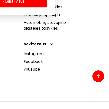
Dovanų kortelės
Leisti visus
bendrosios taisyklės
Pranešėjų apsauga
Automobilių stovėjimo
aikštelės taisyklės
Sekite mus
Instagram
Facebook
YouTube