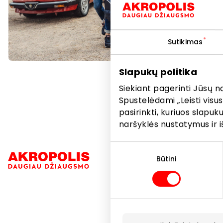
džinsų aso
laisvalaikiu
Sutikimas
Drabužiai
Slapukų politika
Siekiant pagerinti Jūsų n
Spustelėdami „Leisti visus
pasirinkti, kuriuos slapu
naršyklės nustatymus ir i
Sutikimo
Navigacija
pasirinkimas
Būtini
Parduotuvė
Paslaugos
Restoranai i