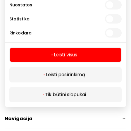
Nuostatos
Avalynės parduotuvėse ESTE rasite žinomų Europoje
prekės ženklų, tokių kaip: ESTE, LIU JO, The Seller,
Statistika
Giovanni Fabiani, Kennel & Schmenger, GUESS, GANT,
Tommy Hilfiger, UGG ir kitus. Tai – mada, stilius,
Rinkodara
klasika, patogumas, išskirtinumas ir kokybė viename!
Leisti visus
Avalynė ir galanterija
Parduotuvės
Leisti pasirinkimą
Tik būtini slapukai
Navigacija
Parduotuvės