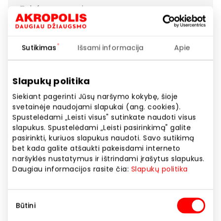
Telefono numeris
+370 69901092
Svetainės adresas
Sutikimas
Išsami informacija
Apie
https://www.este.lt
Slapukų politika
Rodyti lokaciją žemėlapyje
Siekiant pagerinti Jūsų naršymo kokybę, šioje
svetainėje naudojami slapukai (ang. cookies).
Spustelėdami „Leisti visus" sutinkate naudoti visus
Avalynės parduotuvės ESTE – kokybės ir šiuolaikinės
slapukus. Spustelėdami „Leisti pasirinkimą" galite
elegancijos atspindys. Šiuo metu ESTE avalynės
pasirinkti, kuriuos slapukus naudoti. Savo sutikimą
tinklai įsikūrę visuose didžiuosiuose miestuose
bet kada galite atšaukti pakeisdami interneto
Lietuvoje bei Latvijoje.
naršyklės nustatymus ir ištrindami įrašytus slapukus.
Daugiau informacijos rasite čia:
Slapukų politika
Čia avalynę suras savimi pasitikintys, išskirtinumą,
patogumą ir subtilumą mėgstantys vyrai ir moterys.
Sutikimo
Parduotuvėse galima išsirinkti batų ypatingoms
Būtini
pasirinkimas
progoms, kasdieniniam avėjimui bei laisvalaikiui.