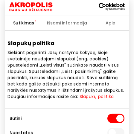
Telefono numeris
+370 800 50005
Sutikimas
Išsami informacija
Apie
Svetainės adresas
https://www.apie-eurovaistine.lt/
Slapukų politika
Rodyti lokaciją žemėlapyje
Siekiant pagerinti Jūsų naršymo kokybę, šioje
svetainėje naudojami slapukai (ang. cookies).
Spustelėdami „Leisti visus" sutinkate naudoti visus
slapukus. Spustelėdami „Leisti pasirinkimą" galite
EUROVAISTINĖ yra vienas didžiausių vaistinių tinklų
pasirinkti, kuriuos slapukus naudoti. Savo sutikimą
Lietuvoje. Apsilankę „Akropolyje“ įkurtoje
bet kada galite atšaukti pakeisdami interneto
EUROVAISTINĖJE rasite plačiausią mūsų vaistinių
naršyklės nustatymus ir ištrindami įrašytus slapukus.
prekių asortimentą. Čia parduodami ne tik vaistiniai
Daugiau informacijos rasite čia:
Slapukų politika
preparatai, vitaminai, maisto papildai, bet ir
dermatologinė bei natūrali kosmetika, burnos
Sutikimo
higienos priemonės ir prekės vaikams. Profesionalus
Būtini
pasirinkimas
ir draugiškas kolektyvas visada patars ir suras Jums
tinkamiausią sprendimą.
Nuostatos