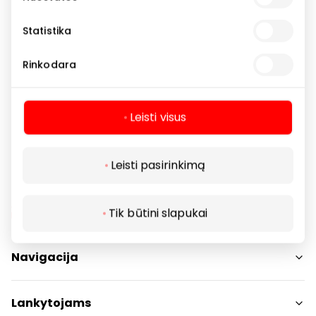
Kontaktiniai tel. nr.: +370 37 214438; +370 37 214440.
Statistika
Rinkodara
Kosmetika ir parfumerija
Parduotuvės
Vaistinės ir optikos
Leisti visus
Leisti pasirinkimą
Tik būtini slapukai
Navigacija
Parduotuvės
Lankytojams
Paslaugos