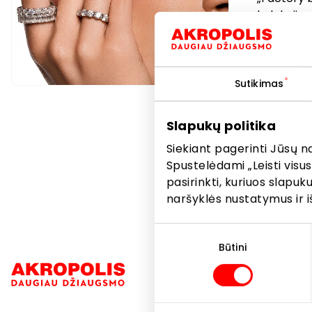
kolekcijas
prekės žen
Narystė Iz
pirkėjų no
profesion
Sutikimas
Slapukų politika
Dovanos,
Siekiant pagerinti Jūsų n
Spustelėdami „Leisti visus
pasirinkti, kuriuos slapu
naršyklės nustatymus ir i
Sutikimo
pasirinkimas
Būtini
Navigacija
Parduotuvė