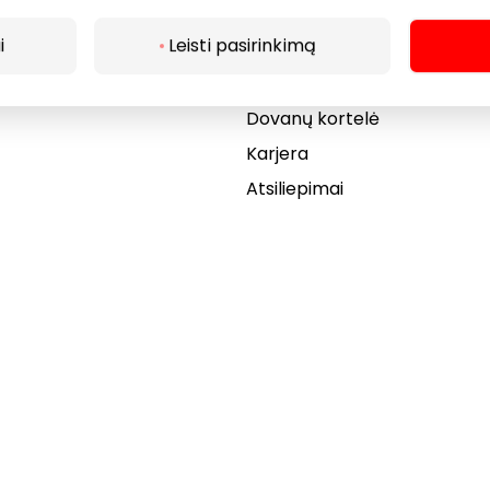
Draugiški gyvūnams
i
Leisti pasirinkimą
r kavinės
Kontaktai
Akcijos
Dovanų kortelė
Karjera
Atsiliepimai