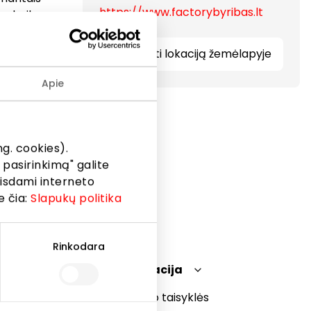
https://www.factorybyribas.lt
velyrikos
 deimantų.
ldyti
Rodyti lokaciją žemėlapyje
i
Apie
g. cookies).
 pasirinkimą" galite
eisdami interneto
e čia:
Slapukų politika
Rinkodara
Teisinė informacija
Prekybos centro taisyklės