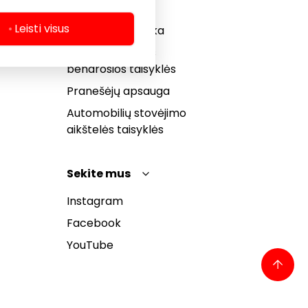
Slapukų politika
Leisti visus
Privatumo politika
Dovanų kortelės
bendrosios taisyklės
Pranešėjų apsauga
Automobilių stovėjimo
aikštelės taisyklės
Sekite mus
Instagram
Facebook
YouTube