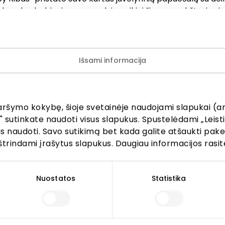
, bendradarbiauja su pasaulyje puikiai žinomu aukštosios ju
klu „Messika“, siūlo įsigyti investicijoms tinkančių laisvųjų
raelio deimantų biržoje užtikrina galimybę maksimaliai išpi
rus ir pageidavimus, patikrinti deimantų sertifikatus ir duot
alų patarimą.
Išsami informacija
 aksesuarai
Juvelyrika ir aksesuarai
Parduotuvės
aršymo kokybę, šioje svetainėje naudojami slapukai (an
" sutinkate naudoti visus slapukus. Spustelėdami „Leisti
kus naudoti. Savo sutikimą bet kada galite atšaukti pak
štrindami įrašytus slapukus. Daugiau informacijos rasit
Nuostatos
Statistika
Lankytojams
s
PC planas