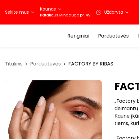
Kaunas
Sekite mus
Uždaryta
Karaliaus Mindaugo pr. 49
Renginiai
Parduotuvės
Titulinis
Parduotuvės
FACTORY BY RIBAS
FACT
„Factory b
deimantų 
Kaune įkūr
tiems, ku
„Factory b