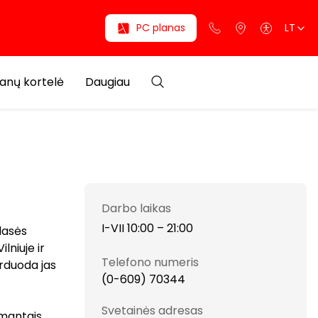
PC planas
LT
anų kortelė
Daugiau
Darbo laikas
I-VII 10:00 – 21:00
lasės
niuje ir
Telefono numeris
erduoda jas
(0-609) 70344
Svetainės adresas
imantais