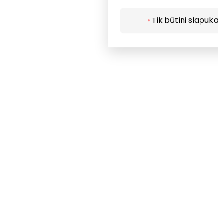
Paslaugos
Tik būtini slapuka
Restoranai i