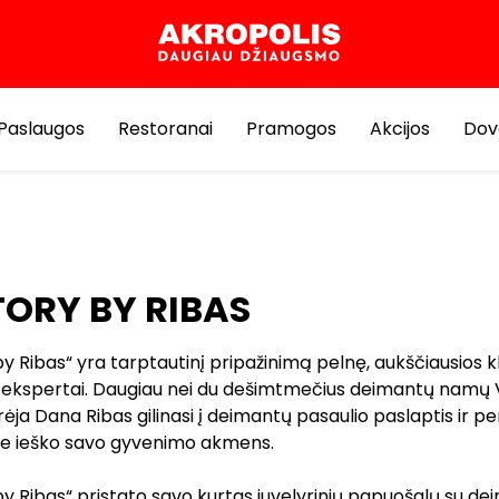
Paslaugos
Restoranai
Pramogos
Akcijos
Dov
ORY BY RIBAS
y Ribas“ yra tarptautinį pripažinimą pelnę, aukščiausios k
ekspertai. Daugiau nei du dešimtmečius deimantų namų Vil
ėja Dana Ribas gilinasi į deimantų pasaulio paslaptis ir p
rie ieško savo gyvenimo akmens.
y Ribas“ pristato savo kurtas juvelyrinių papuošalų su de