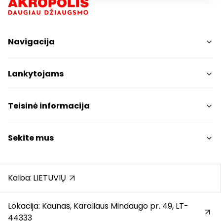
Navigacija
Parduotuvės
Lankytojams
Paslaugos
Restoranai ir kavinės
PC planas
Teisinė informacija
Draugiški gyvūnams
Kontaktai
Prekybos centro taisyklės
Sekite mus
Akcijos
Slapukų politika
Dovanų kortelė
Privatumo politika
Instagram
Karjera
Dovanų kortelės bendrosios taisyklės
Facebook
Kalba:
LIETUVIŲ
Atsiliepimai
Pranešėjų apsauga
YouTube
Automobilių stovėjimo aikštelės taisyklės
Lokacija: Kaunas, Karaliaus Mindaugo pr. 49, LT-
44333