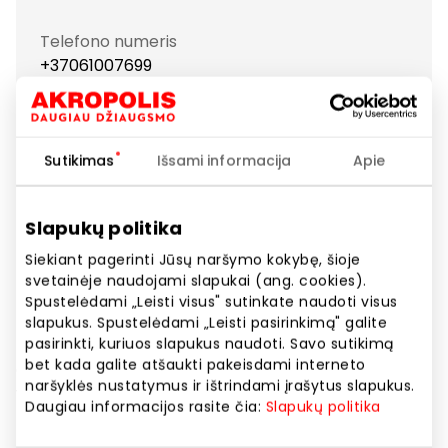
Telefono numeris
+37061007699
Svetainės adresas
https://www.formosa.lt
Sutikimas
Išsami informacija
Apie
Rodyti lokaciją žemėlapyje
Slapukų politika
Siekiant pagerinti Jūsų naršymo kokybę, šioje
Esame pirmasis autentiškos burbulinės arbatos
svetainėje naudojami slapukai (ang. cookies).
kavinių tinklas Lietuvoje. Visos arbatos bei kiti gėrimai
Spustelėdami „Leisti visus" sutinkate naudoti visus
ruošiami pagal tradicinius Taivanietiškus receptus.
slapukus. Spustelėdami „Leisti pasirinkimą" galite
pasirinkti, kuriuos slapukus naudoti. Savo sutikimą
Mūsų meniu rasite arti 100 skirtingų gėrimų kurie
bet kada galite atšaukti pakeisdami interneto
atsinaujina kiekvieną sezoną: tradicinių arbatų,
naršyklės nustatymus ir ištrindami įrašytus slapukus.
vaisinių arbatų, pieninių arbatų, kavų, šerbetinių
Daugiau informacijos rasite čia:
Slapukų politika
kokteilių bei pieninių kokteilių. Visus gėrimus galite
pagardinti įvairiais priedais tarp kurių rasite ir