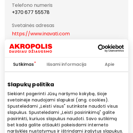
Telefono numeris
+370 677 55578
Svetainės adresas
https://www.inavati.com
Rodyti lokaciją žemėlapyje
Sutikimas
Išsami informacija
Apie
InAvati – Tylios prabangos menas
Slapukų politika
InAvati gimė iš tikėjimo, jog tikra kokybė bei
Siekiant pagerinti Jūsų naršymo kokybę, šioje
elegancija neturi kalbėti garsiai, kad būtų pastebėta.
svetainėje naudojami slapukai (ang. cookies).
Ji slypi tiksliose siūlės linijose, natūralaus audinio
Spustelėdami „Leisti visus" sutinkate naudoti visus
švelnume ir tvirtame sukirpimo pjūvyje.
slapukus. Spustelėdami „Leisti pasirinkimą" galite
pasirinkti, kuriuos slapukus naudoti. Savo sutikimą
Sukurta Lietuvoje, InAvati pamatinė vertybė yra
bet kada galite atšaukti pakeisdami interneto
meistrystės tradicijos – kiekvienas drabužis yra
naršyklės nustatymus ir ištrindami įrašytus slapukus.