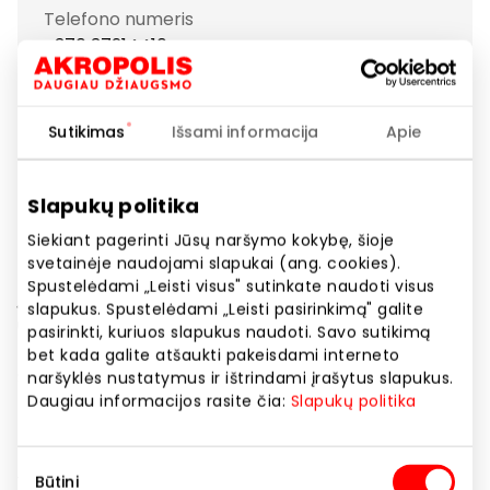
Telefono numeris
+370 37214410
Svetainės adresas
https://www.intimissimi.com
Sutikimas
Išsami informacija
Apie
Rodyti lokaciją žemėlapyje
Slapukų politika
Siekiant pagerinti Jūsų naršymo kokybę, šioje
svetainėje naudojami slapukai (ang. cookies).
Intimissimi, gimęs 1996 metais Veronoje, dabar turi
Spustelėdami „Leisti visus" sutinkate naudoti visus
įsteigęs daugiau nei 1500 parduotuvių 30 šalių. Jis
slapukus. Spustelėdami „Leisti pasirinkimą" galite
užkariavo vyriško ir moteriško apatinio trikotažo
pasirinkti, kuriuos slapukus naudoti. Savo sutikimą
rinką savo paprastu, bet elegantišku itališku stiliumi.
bet kada galite atšaukti pakeisdami interneto
Su romantišku ir jausmingu Intimissimi jūs galite
naršyklės nustatymus ir ištrindami įrašytus slapukus.
Daugiau informacijos rasite čia:
Slapukų politika
pabrėžti natūralų savo grožį ir eleganciją. Dizainas ir
naujausios medžiagos pasitelkiamos kiekvienai
kolekcijai; spalvos ir dizaino elementai lenkia madą.
Sutikimo
Vyrų ir moterų mėgstamos, dėl savo paprastumo ir
Būtini