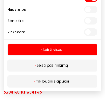
pasirinkimas
gebėjimo patenkinti poreikius, Intimissimi kolekcijos
yra atnaujinamos kiekvieną savaitę. Intimissimi
Nuostatos
užkariavo savo publikos svajones ir emocijas gausia
prekių pasiūla ir kokybe: nuo seksualių ir elegantiškų
Statistika
itališko stiliaus moteriškų iki kasdieninių vyriškų
kolekcijų, sukurtų, kad užtikrintų ilgalaikį konfortą. Tai
Rinkodara
madingo aukštos kokybės ir geros kainos produkto
sėkmės formulė.
Leisti visus
Drabužiai
Parduotuvės
Leisti pasirinkimą
Tik būtini slapukai