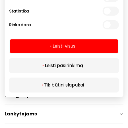
Statistika
Paštomatą rasite lauke, 1-ame parkavimo aikštelės
aukšte, I-A įėjimas.
Rinkodara
Paslaugos
Pašto paslaugos
Leisti visus
Leisti pasirinkimą
Tik būtini slapukai
Navigacija
Parduotuvės
Lankytojams
Paslaugos
Restoranai ir kavinės
PC planas