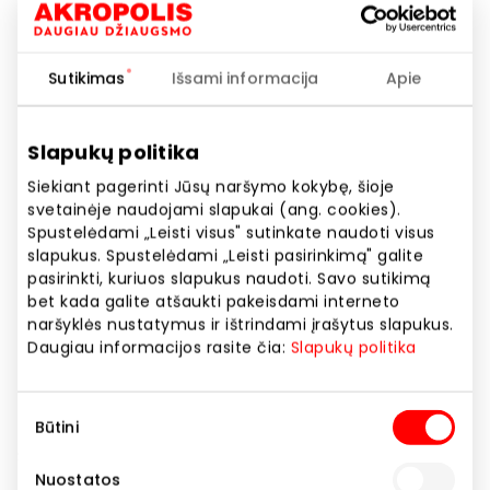
Telefono numeris
+370 700 55400
Sutikimas
Išsami informacija
Apie
Svetainės adresas
https://lpexpress.lt/
Slapukų politika
Siekiant pagerinti Jūsų naršymo kokybę, šioje
Rodyti lokaciją žemėlapyje
svetainėje naudojami slapukai (ang. cookies).
Spustelėdami „Leisti visus" sutinkate naudoti visus
slapukus. Spustelėdami „Leisti pasirinkimą" galite
Tai Baltijos šalis jungiantis paštomatų tinklas.
pasirinkti, kuriuos slapukus naudoti. Savo sutikimą
Lietuvoje mes žinomi LP EXPRESS vardu, o Latvijoje ir
bet kada galite atšaukti pakeisdami interneto
Estijoje – Unisend.
naršyklės nustatymus ir ištrindami įrašytus slapukus.
Daugiau informacijos rasite čia:
Slapukų politika
Lengvai yra priežastis, dėl kurios egzistuoja LP
EXPRESS ir Unisend paštomatai.
Sutikimo
Būtini
pasirinkimas
Siųsti ir gauti patogiai turi būti paprasta visiems –
Nuostatos
kiekvienam verslui ir kiekvienam žmogui.