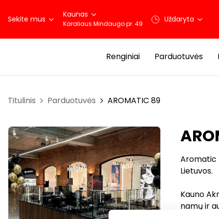
Kaunas
Sekite mus
Uždaryta
Karaliaus Mindaugo pr. 49
Renginiai
Parduotuvės
Titulinis
Parduotuvės
AROMATIC 89
ARO
Aromatic 
Lietuvos.
Kauno Akro
namų ir a
bei parfu