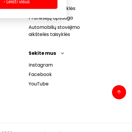
Dovanų kortelės
Leisti visus
bendrosios taisyklės
Pranešėjų apsauga
Automobilių stovėjimo
aikštelės taisyklės
Sekite mus
Instagram
Facebook
YouTube