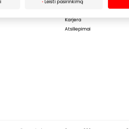
Akcijos
i
Leisti pasirinkimą
Dovanų kortelė
Karjera
Atsiliepimai