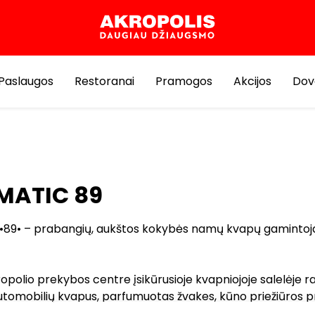
Paslaugos
Restoranai
Pramogos
Akcijos
Dov
MATIC 89
•89• – prabangių, aukštos kokybės namų kvapų gamintoja
polio prekybos centre įsikūrusioje kvapniojoje salelėje ra
utomobilių kvapus, parfumuotas žvakes, kūno priežiūros 
muotas namų švaros priemones. Visi produktai – aukščiau