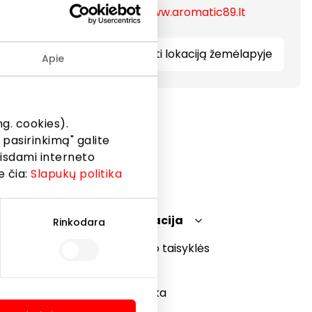
https://www.aromatic89.lt
 pripildys
Rodyti lokaciją žemėlapyje
Apie
g. cookies).
 pasirinkimą" galite
eisdami interneto
e čia:
Slapukų politika
Teisinė informacija
Rinkodara
Prekybos centro taisyklės
Slapukų politika
Privatumo politika