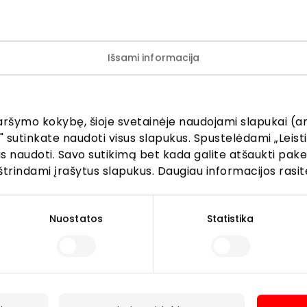
ukurti jūsų kasdieniam jaukumui. Atraskite aromatus, kurie
banga ir elegancija.
Išsami informacija
Dovanos, aksesuarai
Parduotuvės
aršymo kokybę, šioje svetainėje naudojami slapukai (an
" sutinkate naudoti visus slapukus. Spustelėdami „Leisti
kus naudoti. Savo sutikimą bet kada galite atšaukti pak
štrindami įrašytus slapukus. Daugiau informacijos rasit
Lankytojams
Nuostatos
Statistika
s
PC planas
Draugiški gyvūnams
r kavinės
Kontaktai