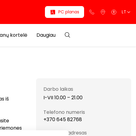
PC planas
LT
anų kortelė
Daugiau
Darbo laikas
I-VII 10.00 – 21.00
s iš
Telefono numeris
+370 645 82768
site
priemones
Svetainės adresas
sios