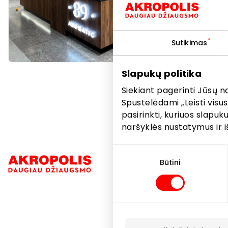
kokybės, s
namus pra
Sutikimas
Dovanos
Slapukų politika
Siekiant pagerinti Jūsų n
Spustelėdami „Leisti visus
pasirinkti, kuriuos slapu
naršyklės nustatymus ir i
Sutikimo
Navigacija
pasirinkimas
Būtini
Parduotuvė
Paslaugos
Restoranai i