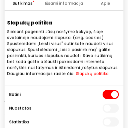
Sutikimas
Išsami informacija
Apie
Telefono numeris
+370 617 42184
Slapukų politika
Svetainės adresas
Siekiant pagerinti Jūsų naršymo kokybę, šioje
https://www.maxandco.com
svetainėje naudojami slapukai (ang. cookies).
Spustelėdami „Leisti visus" sutinkate naudoti visus
Rodyti lokaciją žemėlapyje
slapukus. Spustelėdami „Leisti pasirinkimą" galite
pasirinkti, kuriuos slapukus naudoti. Savo sutikimą
bet kada galite atšaukti pakeisdami interneto
naršyklės nustatymus ir ištrindami įrašytus slapukus.
„Max&Co.“ prekės ženklas priklauso „Max Mara“
Daugiau informacijos rasite čia:
Slapukų politika
grupei. Ilgametes tradicijas puoselėjantis ženklas
ypatingą dėmesį skiria nepriekaištingam dizainui,
Sutikimo
spalvoms, kokybiškiems audiniams. „Max&Co.“ skirtas
Būtini
pasirinkimas
jaunatviškai moteriai, kuri dievina madą, visada
atrodo nepriekaištingai ir stilingai. Daugiau apie
Nuostatos
„Max&Co.“: www.maxandco.com
Statistika