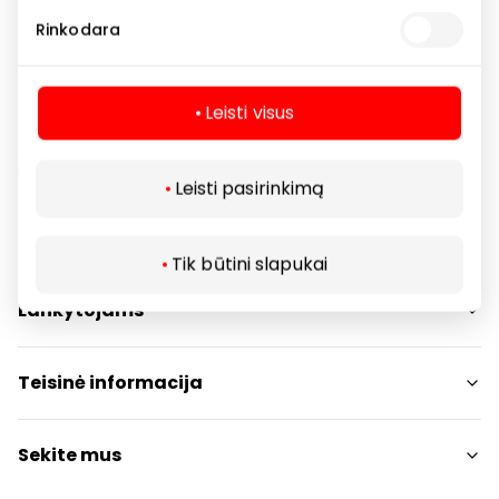
Drabužiai
Parduotuvės
Rinkodara
Leisti visus
Leisti pasirinkimą
Navigacija
Tik būtini slapukai
Parduotuvės
Lankytojams
Paslaugos
Restoranai ir kavinės
PC planas
Teisinė informacija
Draugiški gyvūnams
Kontaktai
Prekybos centro taisyklės
Sekite mus
Akcijos
Slapukų politika
Dovanų kortelė
Privatumo politika