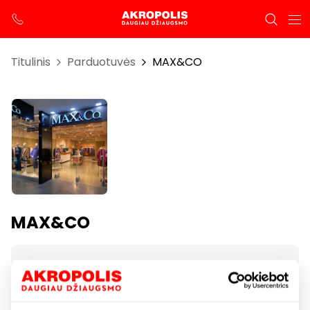
Titulinis
Parduotuvės
MAX&CO
MAX&CO
Darbo laikas
I-VII 10:00 – 21:00