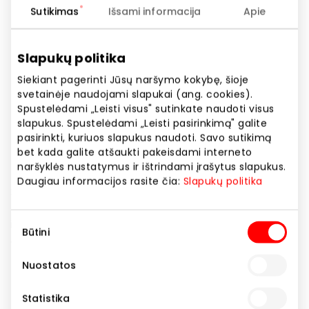
Svetainės adresas
Sutikimas
Išsami informacija
Apie
https://www.naturaliosidejos.lt
Slapukų politika
Rodyti lokaciją žemėlapyje
Siekiant pagerinti Jūsų naršymo kokybę, šioje
svetainėje naudojami slapukai (ang. cookies).
Spustelėdami „Leisti visus" sutinkate naudoti visus
slapukus. Spustelėdami „Leisti pasirinkimą" galite
Natūralios idėjos – Lietuviškas prekės ženklas,
pasirinkti, kuriuos slapukus naudoti. Savo sutikimą
kuriantis ne tik natūralius kvapus namams, bet ir
bet kada galite atšaukti pakeisdami interneto
parfumeriją, kosmetiką. Kvapų salone galite rasti
naršyklės nustatymus ir ištrindami įrašytus slapukus.
rankų darbo muilus, aromaterapines sojų vaško
Daugiau informacijos rasite čia:
Slapukų politika
žvakes, kvepalus, parfumuotas skalbimio priemones
bei daugybę kitų gaminių, kuriuose suderinome ne tik
Sutikimo
išskirtinius aromatus, bet ir kokybę kartu su subtiliu
Būtini
pasirinkimas
dizainu.
Nuostatos
Dovanos, aksesuarai
Kosmetika ir parfumerija
Statistika