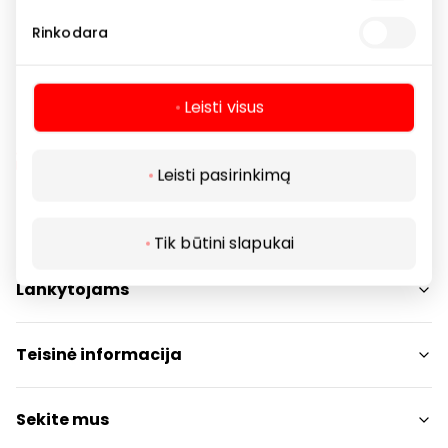
Parduotuvės
Rinkodara
Leisti visus
Leisti pasirinkimą
Navigacija
Tik būtini slapukai
Parduotuvės
Lankytojams
Paslaugos
Restoranai ir kavinės
PC planas
Teisinė informacija
Draugiški gyvūnams
Kontaktai
Prekybos centro taisyklės
Sekite mus
Akcijos
Slapukų politika