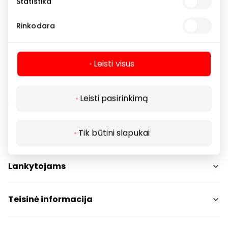
Statistika
Rinkodara
Parduotuvės
Vaikų prekės
Leisti visus
Leisti pasirinkimą
Tik būtini slapukai
Navigacija
Parduotuvės
Lankytojams
Paslaugos
Restoranai ir kavinės
PC planas
Teisinė informacija
Draugiški gyvūnams
Kontaktai
Prekybos centro taisyklės