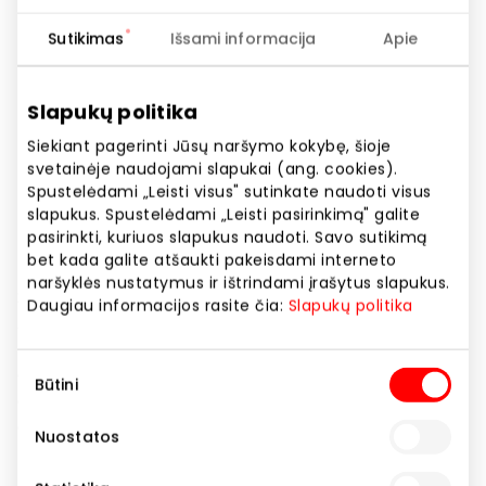
Telefono numeris
Sutikimas
Išsami informacija
Apie
+370 690 95030
Svetainės adresas
Slapukų politika
https://www.nordbaby.com
Siekiant pagerinti Jūsų naršymo kokybę, šioje
svetainėje naudojami slapukai (ang. cookies).
Rodyti lokaciją žemėlapyje
Spustelėdami „Leisti visus" sutinkate naudoti visus
slapukus. Spustelėdami „Leisti pasirinkimą" galite
pasirinkti, kuriuos slapukus naudoti. Savo sutikimą
bet kada galite atšaukti pakeisdami interneto
Mūsų parduotuvė atstovauja visame pasaulyje
naršyklės nustatymus ir ištrindami įrašytus slapukus.
žinomus ir pripažintus kūdikių prekių ženklus.
Daugiau informacijos rasite čia:
Slapukų politika
Asortimente rasite viską, ko gali prireikti nuo
nėštumo laikotarpio iki vaiko 12 metų: vežimėliai,
Sutikimo
automobilinės kėdutės, kambario baldai, drabužiai,
Būtini
pasirinkimas
avalynė, žaislai, speciali nėščiųjų ir žindančių mamų
apranga. Siūlome pasaulyje pripažintas, aukščiausios
Nuostatos
kokybės automobilines kėdutes ir vežimėlius iš visų
mylimų prekių ženklų – Cybex, Nuna, Joie, Nordbaby.