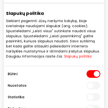
Telefono numeris
+370 700 55077
Slapukų politika
Svetainės adresas
Siekiant pagerinti Jūsų naršymo kokybę, šioje
svetainėje naudojami slapukai (ang. cookies).
https://www.omniva.lt/
Spustelėdami „Leisti visus" sutinkate naudoti visus
slapukus. Spustelėdami „Leisti pasirinkimą" galite
pasirinkti, kuriuos slapukus naudoti. Savo sutikimą
Rodyti lokaciją žemėlapyje
bet kada galite atšaukti pakeisdami interneto
naršyklės nustatymus ir ištrindami įrašytus slapukus.
Daugiau informacijos rasite čia:
Slapukų politika
Omniva jungia net 300 paštomatų tinklą visoje
Lietuvoje, kuris užtikrina greitą ir patogų siuntų
Sutikimo
atsiėmimą bei siuntimą.
Būtini
pasirinkimas
Paštomatą rasite lauke, 1-ame parkavimo aikštelės
aukšte, I-A įėjimas.
Nuostatos
Statistika
Paslaugos
Pašto paslaugos