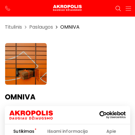
Titulinis
Paslaugos
OMNIVA
OMNIVA
Darbo laikas
I-VII 00:00 – 24:00
Sutikimas
Išsami informacija
Apie