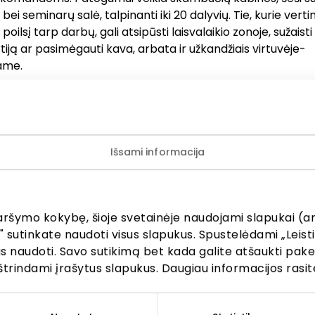
bei seminarų salė, talpinanti iki 20 dalyvių. Tie, kurie verti
oilsį tarp darbų, gali atsipūsti laisvalaikio zonoje, sužaisti
tiją ar pasimėgauti kava, arbata ir užkandžiais virtuvėje-
ame.
je“ galioja „viskas įskaičiuota“ principas – nuo darbo vietos
s iki automobilių parkavimo su lengvatinėmis sąlygomis. 
s tiek laisvai samdomiems profesionalams, tiek mažom
oms, ieškančioms biuro Kauno centre.
Išsami informacija
ėpimo čia suteikia ne tik miesto šurmulys už lango, bet ir 
– išskirtiniai Lietuvos menininkų kūriniai, šiuolaikinis dizainas
aršymo kokybę, šioje svetainėje naudojami slapukai (an
eniška atmosfera.
" sutinkate naudoti visus slapukus. Spustelėdami „Leisti
kus naudoti. Savo sutikimą bet kada galite atšaukti pak
slaugos
Paslaugos
štrindami įrašytus slapukus. Daugiau informacijos rasit