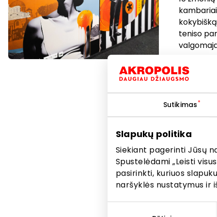
kambariai 
kokybišką p
teniso par
valgomaj
„Redakcijo
patogumai
sprendima
ar komand
Sutikimas
Darbui įkv
Slapukų politika
interjeras 
Siekiant pagerinti Jūsų n
bendruom
Spustelėdami „Leisti visus
pasirinkti, kuriuos slapu
Kitos pa
naršyklės nustatymus ir i
Sutikimo