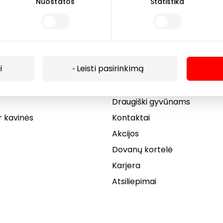
Nuostatos
Statistika
Lankytojams
i
Leisti pasirinkimą
s
PC planas
Draugiški gyvūnams
r kavinės
Kontaktai
Akcijos
Dovanų kortelė
Karjera
Atsiliepimai