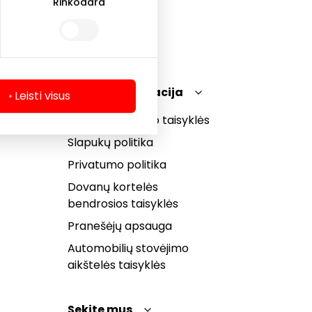
Rinkodara
Teisinė informacija
Leisti visus
Prekybos centro taisyklės
Slapukų politika
Privatumo politika
Dovanų kortelės
bendrosios taisyklės
Pranešėjų apsauga
Automobilių stovėjimo
aikštelės taisyklės
Sekite mus