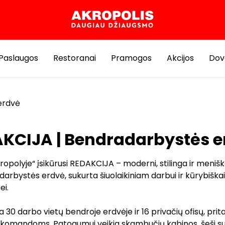
Paslaugos
Restoranai
Pramogos
Akcijos
Dov
erdvė
KCIJA | Bendradarbystės e
opolyje“ įsikūrusi REDAKCIJA – moderni, stilinga ir menišk
rbystės erdvė, sukurta šiuolaikiniam darbui ir kūrybiškai
ei.
a 30 darbo vietų bendroje erdvėje ir 16 privačių ofisų, prit
 komandoms. Patogumui veikia skambučių kabinos, šeši su