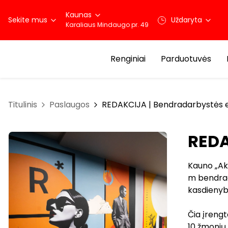
Kaunas
Sekite mus
Uždaryta
Karaliaus Mindaugo pr. 49
Renginiai
Parduotuvės
Titulinis
Paslaugos
REDAKCIJA | Bendradarbystės 
REDA
Kauno „Akr
m bendrada
kasdienyb
Čia įrengt
10 žmonių