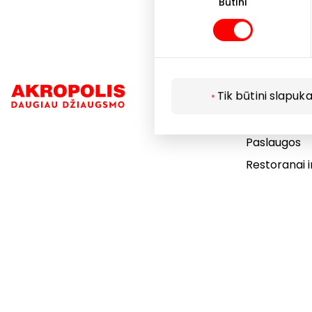
pasirinkimas
Būtini
Navigacija
Tik būtini slapuka
Parduotuvė
Paslaugos
Restoranai i