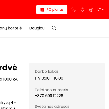
PC planas
LT
anų kortelė
Daugiau
rdvė
Darbo laikas
I-V 8:00 – 18:00
a 1000 kv.
Telefono numeris
+370 699 12226
aikytų 4–
Svetainės adresas
sitikimų