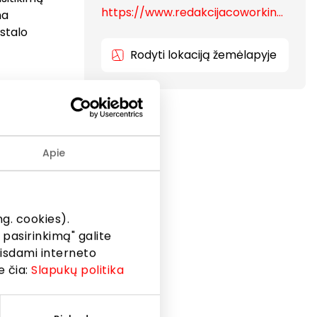
https://www.redakcijacoworking.lt
na
 stalo
Rodyti lokaciją žemėlapyje
 su visais
Tai
s įmonėms
Apie
erdvės
 ir
g. cookies).
 pasirinkimą" galite
eisdami interneto
e čia:
Slapukų politika