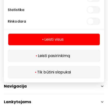
Siūlome platų firminių drabužių pasirinkimą vyrams ir
moterims: džinsus įvairių kirpimų, striukes,
Statistika
džemperius, marškinius, švarkus, laisvalaikio aprangą
bei avalynę.
Rinkodara
Drabužiai
Parduotuvės
Leisti visus
Leisti pasirinkimą
Tik būtini slapukai
Navigacija
Parduotuvės
Lankytojams
Paslaugos