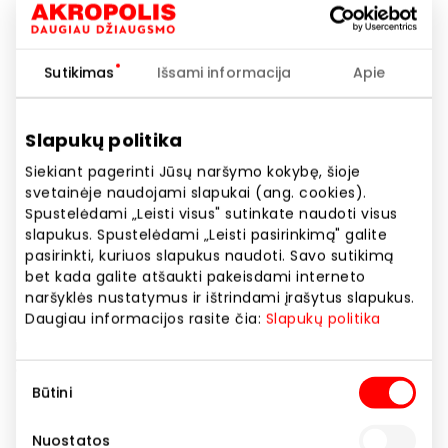
Telefono numeris
+370 68544747
Sutikimas
Išsami informacija
Apie
Svetainės adresas
https://byjeans.lt
Slapukų politika
Siekiant pagerinti Jūsų naršymo kokybę, šioje
Rodyti lokaciją žemėlapyje
svetainėje naudojami slapukai (ang. cookies).
Spustelėdami „Leisti visus" sutinkate naudoti visus
slapukus. Spustelėdami „Leisti pasirinkimą" galite
REPLAY – italų premium denim ir laisvalaikio drabužių
pasirinkti, kuriuos slapukus naudoti. Savo sutikimą
prekės ženklas, įkurtas 1981 metais. Per daugiau nei
bet kada galite atšaukti pakeisdami interneto
40 metų REPLAY tapo vienu pirmaujančių pasaulinių
naršyklės nustatymus ir ištrindami įrašytus slapukus.
Daugiau informacijos rasite čia:
Slapukų politika
prekės ženklų džinsų sektoriuje, garsėjančiu
inovatyviu itališku dizainu ir aukščiausios kokybės
denim audiniais, tarp jų – patentuota Hyperflex
Sutikimo
technologija, užtikrinančia išskirtinį lankstumą ir
Būtini
pasirinkimas
komfortą.
Nuostatos