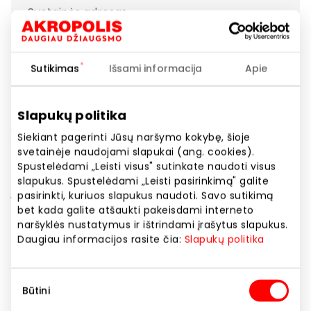
Svetainės adresas
https://www.reserved.com/lt/lt/
Sutikimas
Išsami informacija
Apie
Rodyti lokaciją žemėlapyje
Slapukų politika
„Reserved“ – tai prekės ženklas, kurio kolekcijose
Siekiant pagerinti Jūsų naršymo kokybę, šioje
atsispindi naujausios mados tendencijos, o saugus
svetainėje naudojami slapukai (ang. cookies).
klasikinis įvaizdis derinamas su originaliomis ir
Spustelėdami „Leisti visus" sutinkate naudoti visus
karštomis mados naujiemos. Kuriant kolekcijas,
slapukus. Spustelėdami „Leisti pasirinkimą" galite
įkvėpimo yra semiamasi ne tik iš didžiųjų Europos ir
pasirinkti, kuriuos slapukus naudoti. Savo sutikimą
Amerikos metropolių, bet ir iš kasdienio Tokijo ar
bet kada galite atšaukti pakeisdami interneto
Seulo miesto ritmų, kur atsispindinti naujausios
naršyklės nustatymus ir ištrindami įrašytus slapukus.
Daugiau informacijos rasite čia:
Slapukų politika
tendencijos, minimalizmas ir nepriekaištinga kokybė
Prekės ženklo asortimentas labai didelis. Be įprastų
kolekcijų moterims, vyrams ir vaikams, „Reserved“
Sutikimo
Būtini
parduotuvėse galima rasti unisex drabužių ir nišinių
pasirinkimas
kolekcijų. Viena iš jų – tai speciali kolekcija