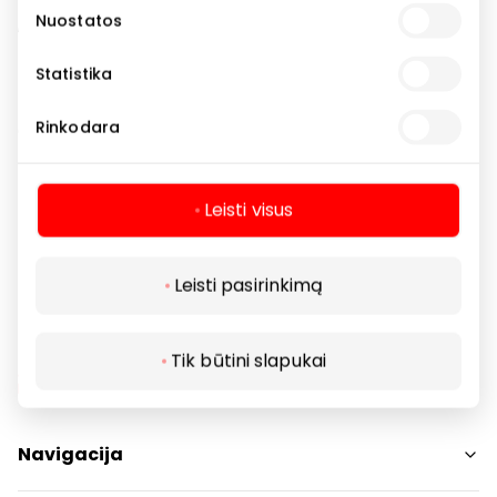
Nuostatos
„Maternity“, skirta besilaukiančioms. Kiekvienais
metais prekės ženklas vis daugiau dėmesio ir
Statistika
pastangų skiria išbandydamas naujus sprendimus
tvarios mados srityje ir didina gamtai draugiškų
Rinkodara
drabužių kiekį savo kolekcijose. Tokius drabužius
rasite pažymėtus specialia „Eco Aware“ etikete.
Leisti visus
Drabužiai
Parduotuvės
Leisti pasirinkimą
Tik būtini slapukai
Navigacija