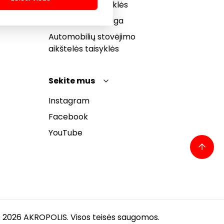
bendrosios taisyklės
Pranešėjų apsauga
Automobilių stovėjimo
aikštelės taisyklės
Sekite mus
Instagram
Facebook
YouTube
 2026 AKROPOLIS. Visos teisės saugomos.