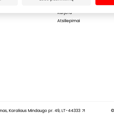
Dovanų kortelė
Karjera
Atsiliepimai
unas, Karaliaus Mindaugo pr. 49, LT-44333
©