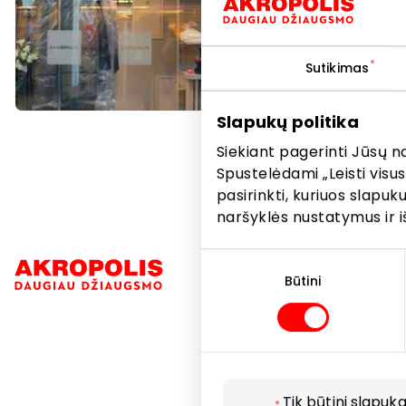
Paslaugo
Sutikimas
Slapukų politika
Siekiant pagerinti Jūsų n
Spustelėdami „Leisti visus
pasirinkti, kuriuos slapu
naršyklės nustatymus ir i
Sutikimo
Navigacija
pasirinkimas
Būtini
Parduotuvė
Paslaugos
Restoranai i
Tik būtini slapuka