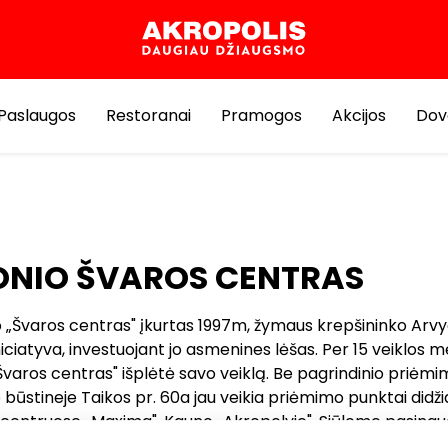
Paslaugos
Restoranai
Pramogos
Akcijos
Dov
ONIO ŠVAROS CENTRAS
o „Švaros centras" įkurtas 1997m, žymaus krepšininko Arv
iciatyva, investuojant jo asmenines lėšas. Per 15 veiklos m
Švaros centras" išplėtė savo veiklą. Be pagrindinio priėm
 būstineje Taikos pr. 60a jau veikia priėmimo punktai didž
centruose „Maxima", Kauno „Akropolyje". Siūlome pasinaud
Švaros centre" teikiamomis aukštos kokybės paslaugomis