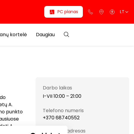
PC planas
LT
anų kortelė
Daugiau
Darbo laikas
I-VII 10:00 – 21:00
ydo
etų A.
Telefono numeris
imo punkto
+370 68740552
iausiuose
oti A.
Svetainės adresas
.