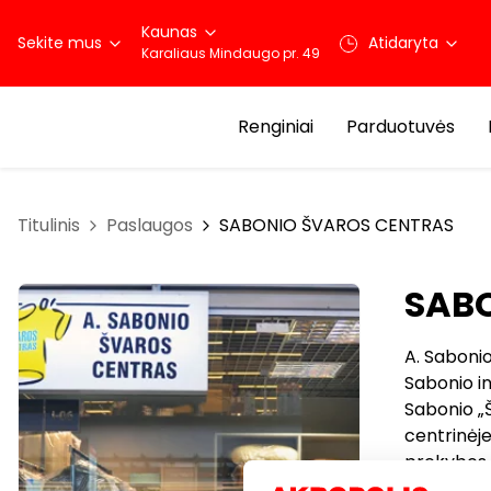
Kaunas
Sekite mus
Atidaryta
Karaliaus Mindaugo pr. 49
Renginiai
Parduotuvės
Titulinis
Paslaugos
SABONIO ŠVAROS CENTRAS
SAB
A. Saboni
Sabonio in
Sabonio „
centrinėje
prekybos 
Sabonio „