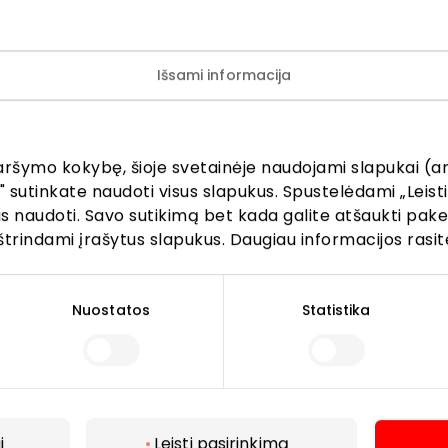
s
Valymo ir taisymo paslaugos
Išsami informacija
aršymo kokybę, šioje svetainėje naudojami slapukai (an
" sutinkate naudoti visus slapukus. Spustelėdami „Leisti
kus naudoti. Savo sutikimą bet kada galite atšaukti pak
štrindami įrašytus slapukus. Daugiau informacijos rasit
Lankytojams
Nuostatos
Statistika
s
PC planas
Draugiški gyvūnams
r kavinės
Kontaktai
Akcijos
i
Leisti pasirinkimą