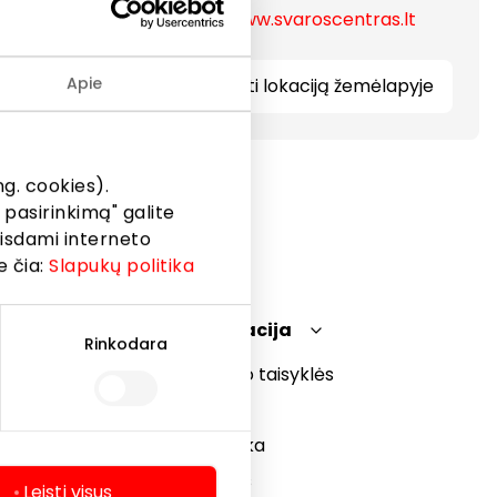
https://www.svaroscentras.lt
Apie
Rodyti lokaciją žemėlapyje
g. cookies).
 pasirinkimą" galite
eisdami interneto
e čia:
Slapukų politika
Teisinė informacija
Rinkodara
Prekybos centro taisyklės
Slapukų politika
Privatumo politika
Dovanų kortelės
Leisti visus