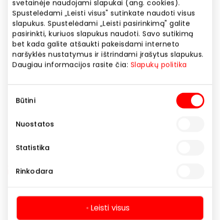
svetainėje naudojami slapukai (ang. cookies).
Svetainės adresas
Spustelėdami „Leisti visus" sutinkate naudoti visus
https://
slapukus. Spustelėdami „Leisti pasirinkimą" galite
pasirinkti, kuriuos slapukus naudoti. Savo sutikimą
bet kada galite atšaukti pakeisdami interneto
Rodyti lokaciją žemėlapyje
naršyklės nustatymus ir ištrindami įrašytus slapukus.
Daugiau informacijos rasite čia:
Slapukų politika
Sutikimo
Būtini
Bankomatai
Paslaugos
pasirinkimas
Nuostatos
Statistika
Rinkodara
Navigacija
Leisti visus