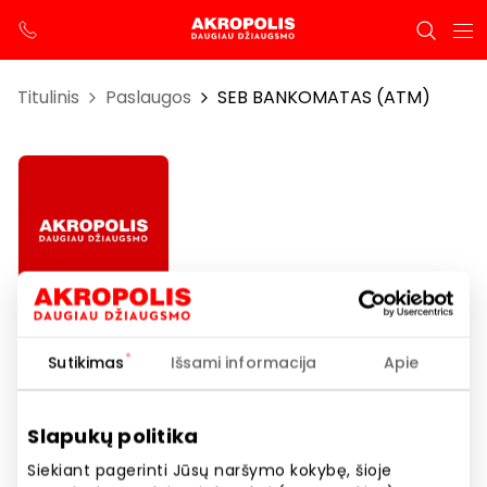
Titulinis
Paslaugos
SEB BANKOMATAS (ATM)
SEB BANKOMATAS (ATM)
Sutikimas
Išsami informacija
Apie
Darbo laikas
Slapukų politika
I-VII 08:00 – 22:00
Siekiant pagerinti Jūsų naršymo kokybę, šioje