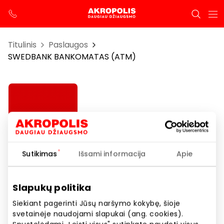
Titulinis
Paslaugos
SWEDBANK BANKOMATAS (ATM)
Sutikimas
Išsami informacija
Apie
SWEDBANK BANKOMATAS (ATM)
Slapukų politika
Siekiant pagerinti Jūsų naršymo kokybę, šioje
Darbo laikas
svetainėje naudojami slapukai (ang. cookies).
I-VII 08:00 – 22:00