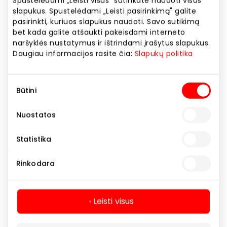
Spustelėdami „Leisti visus" sutinkate naudoti visus
slapukus. Spustelėdami „Leisti pasirinkimą" galite
pasirinkti, kuriuos slapukus naudoti. Savo sutikimą
Rodyti lokaciją žemėlapyje
bet kada galite atšaukti pakeisdami interneto
naršyklės nustatymus ir ištrindami įrašytus slapukus.
Daugiau informacijos rasite čia:
Slapukų politika
Bankomatai
Paslaugos
Sutikimo
Būtini
pasirinkimas
Nuostatos
Statistika
Rinkodara
Navigacija
Leisti visus
Parduotuvės
Lankytojams
Paslaugos