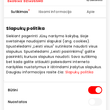
Telefono numeris
1817; 1816
Sutikimas
Išsami informacija
Apie
Svetainės adresas
https://www.telia.lt
Slapukų politika
Siekiant pagerinti Jūsų naršymo kokybę, šioje
svetainėje naudojami slapukai (ang. cookies).
Rodyti lokaciją žemėlapyje
Spustelėdami „Leisti visus" sutinkate naudoti visus
slapukus. Spustelėdami „Leisti pasirinkimą" galite
pasirinkti, kuriuos slapukus naudoti. Savo sutikimą
„Telia“ – tai naujos kartos telekomunikacijų
bet kada galite atšaukti pakeisdami interneto
bendrovė. Viename tinkle rasite viską – fiksuotąjį ir
naršyklės nustatymus ir ištrindami įrašytus slapukus.
Daugiau informacijos rasite čia:
Slapukų politika
mobilųjį ryšį, išmaniąją televiziją ir išmaniuosius
įrenginius, IT sprendimus verslui ir mobiliojo tinklo
lyderystę bei turinį su daiktais. Kuriame sprendimus
Sutikimo
Būtini
žmonėms ir siūlome galimybes verslui. „Telia“
pasirinkimas
prisitaiko prie jūsų asmenybės, pomėgių bei sąlygų ir
Nuostatos
kuria daugiau gyvenimo jums. Jei turite klausimų ar
ieškote sprendimo – mes jums padėsime. Laukiame