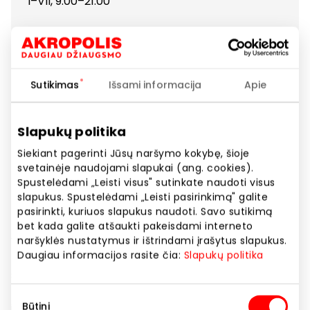
I–VII, 9:00–21:00
Telefono numeris
+37064199966
El. paštas
Sutikimas
Išsami informacija
Apie
info@valiuta24.lt
Svetainės adresas
Slapukų politika
https://valiuta24.lt/
Siekiant pagerinti Jūsų naršymo kokybę, šioje
svetainėje naudojami slapukai (ang. cookies).
Spustelėdami „Leisti visus" sutinkate naudoti visus
Rodyti lokaciją žemėlapyje
slapukus. Spustelėdami „Leisti pasirinkimą" galite
pasirinkti, kuriuos slapukus naudoti. Savo sutikimą
bet kada galite atšaukti pakeisdami interneto
Valiuta24.lt turi platų valiutos keityklų tinklą Lietuvoje
naršyklės nustatymus ir ištrindami įrašytus slapukus.
Daugiau informacijos rasite čia:
Slapukų politika
– skyriai veikia Vilniuje, Kaune ir Klaipėdoje. Keitykla
siūlo daugiau nei 50 pasaulio valiutų keitimą
palankiais kursais, taip pat galima rezervuoti kursą
Sutikimo
Būtini
internetu.