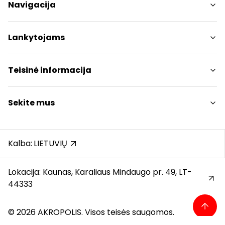
Navigacija
Parduotuvės
Lankytojams
Paslaugos
Restoranai ir kavinės
PC planas
Teisinė informacija
Draugiški gyvūnams
Kontaktai
Prekybos centro taisyklės
Sekite mus
Akcijos
Slapukų politika
Dovanų kortelė
Privatumo politika
Instagram
Karjera
Dovanų kortelės bendrosios taisyklės
Facebook
Kalba:
LIETUVIŲ
Atsiliepimai
Pranešėjų apsauga
YouTube
Automobilių stovėjimo aikštelės taisyklės
Lokacija: Kaunas, Karaliaus Mindaugo pr. 49, LT-
44333
© 2026 AKROPOLIS. Visos teisės saugomos.