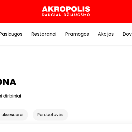
Paslaugos
Restoranai
Pramogos
Akcijos
Dov
ONA
i dirbiniai
 aksesuarai
Parduotuvės