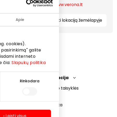
https://www.verona.lt
Apie
Rodyti lokaciją žemėlapyje
g. cookies).
 pasirinkimą" galite
eisdami interneto
e čia:
Slapukų politika
Teisinė informacija
Rinkodara
Prekybos centro taisyklės
Slapukų politika
Privatumo politika
Dovanų kortelės
Leisti visus