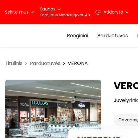
Kaunas
Sekite mus
Atidaryta
Karaliaus Mindaugo pr. 49
Renginiai
Parduotuvės
Titulinis
Parduotuvės
VERONA
VER
Juvelyrinia
Dovanos,