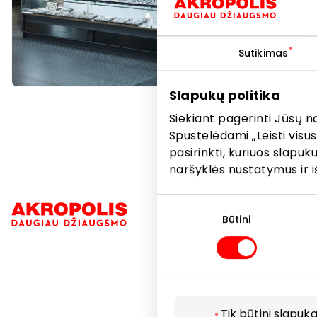
Sutikimas
Slapukų politika
Siekiant pagerinti Jūsų n
Spustelėdami „Leisti visus
pasirinkti, kuriuos slapu
naršyklės nustatymus ir i
Sutikimo
Navigacija
pasirinkimas
Būtini
Parduotuvė
Paslaugos
Restoranai i
Tik būtini slapuka