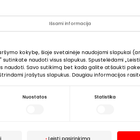
Išsami informacija
aršymo kokybę, šioje svetainėje naudojami slapukai (an
" sutinkate naudoti visus slapukus. Spustelėdami „Leisti
kus naudoti. Savo sutikimą bet kada galite atšaukti pak
štrindami įrašytus slapukus. Daugiau informacijos rasit
Lankytojams
Nuostatos
Statistika
s
PC planas
Draugiški gyvūnams
r kavinės
Kontaktai
Akcijos
i
Leisti pasirinkimą