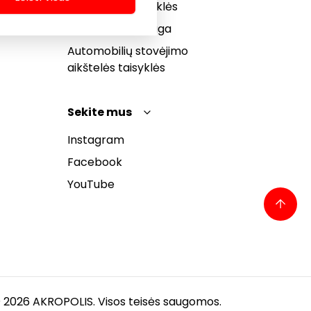
bendrosios taisyklės
Pranešėjų apsauga
Automobilių stovėjimo
aikštelės taisyklės
Sekite mus
Instagram
Facebook
YouTube
 2026 AKROPOLIS. Visos teisės saugomos.