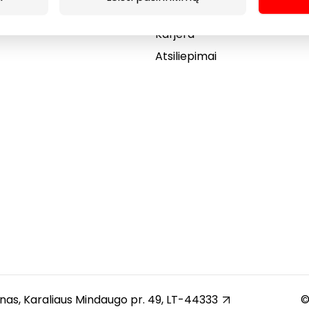
Dovanų kortelė
Karjera
Atsiliepimai
unas, Karaliaus Mindaugo pr. 49, LT-44333
©