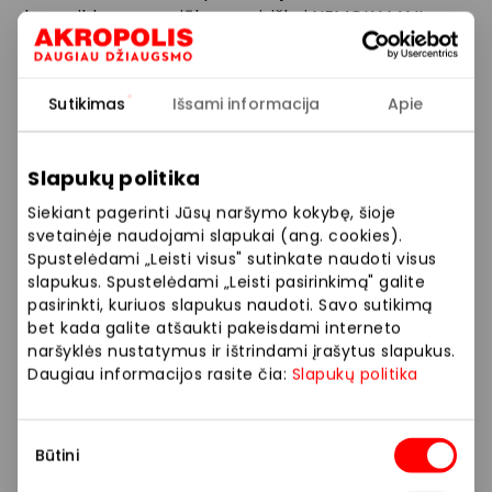
du papildomus pasiūlymus visiškai NEMOKAMAI!
Akinių gamyba su minimais lęšiais – NEMOKAMAI!
Daugiau informacijos: https://optometrija.lt/akiniu-
komplektas-lesiai_plius_gamyba/
Sutikimas
Išsami informacija
Apie
O, kad nauji akiniai būtų tiksliai pagal Jūsų poreikį –
prieš įsigyjant akinius – regėjimą patikrinsime taip
pat NEMOKAMAI!
Slapukų politika
Nemokama regos patikra receptui atliekama
Siekiant pagerinti Jūsų naršymo kokybę, šioje
optometrininkų, asmenims nuo 18 metų, daugiau
svetainėje naudojami slapukai (ang. cookies).
informacijos: https://optometrija.lt/nemokama-
Spustelėdami „Leisti visus" sutinkate naudoti visus
regos-patikra/
slapukus. Spustelėdami „Leisti pasirinkimą" galite
Taigi, Jūs gaunate pilną sprendimą be netikėtų
pasirinkti, kuriuos slapukus naudoti. Savo sutikimą
bet kada galite atšaukti pakeisdami interneto
papildomų išlaidų! Nepraleiskite progos tuo
naršyklės nustatymus ir ištrindami įrašytus slapukus.
pasinaudoti!
Daugiau informacijos rasite čia:
Slapukų politika
* Daugiau informacijos:
https://optometrija.lt/ispardavimas-wow/
* Vieno židinio lęšių ploninimo indeksas 1.55,
Sutikimo
Būtini
stiprumas -8,00D/+6.00D cyl iki +2.00D.
pasirinkimas
** Progresinių lęšių ploninimo indeksas 1.50,