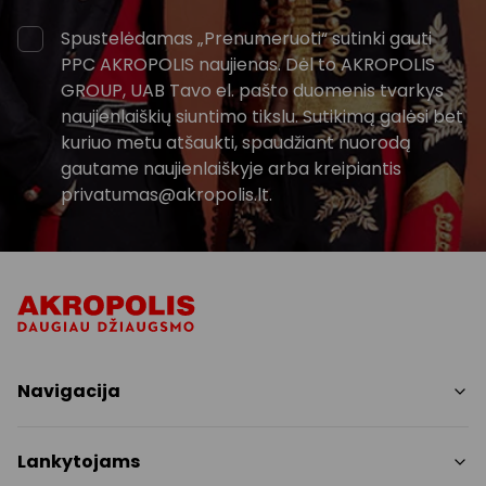
Spustelėdamas „Prenumeruoti“ sutinki gauti
PPC AKROPOLIS naujienas. Dėl to AKROPOLIS
GROUP, UAB Tavo el. pašto duomenis tvarkys
naujienlaiškių siuntimo tikslu. Sutikimą galėsi bet
kuriuo metu atšaukti, spaudžiant nuorodą
gautame naujienlaiškyje arba kreipiantis
privatumas@akropolis.lt.
Navigacija
Parduotuvės
Lankytojams
Paslaugos