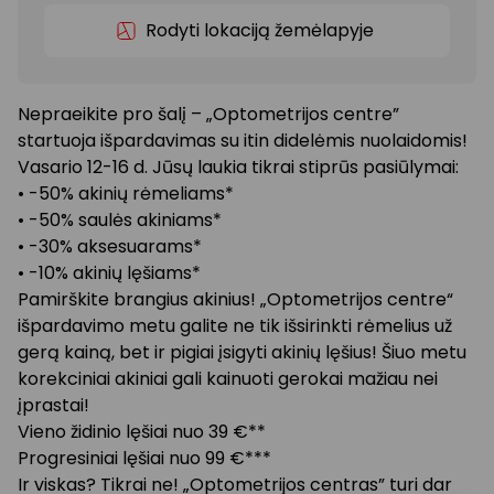
Rodyti lokaciją žemėlapyje
Nepraeikite pro šalį – „Optometrijos centre”
startuoja išpardavimas su itin didelėmis nuolaidomis!
Vasario 12-16 d. Jūsų laukia tikrai stiprūs pasiūlymai:
• -50% akinių rėmeliams*
• -50% saulės akiniams*
• -30% aksesuarams*
• -10% akinių lęšiams*
Pamirškite brangius akinius! „Optometrijos centre“
išpardavimo metu galite ne tik išsirinkti rėmelius už
gerą kainą, bet ir pigiai įsigyti akinių lęšius! Šiuo metu
korekciniai akiniai gali kainuoti gerokai mažiau nei
įprastai!
Vieno židinio lęšiai nuo 39 €**
Progresiniai lęšiai nuo 99 €***
Ir viskas? Tikrai ne! „Optometrijos centras” turi dar