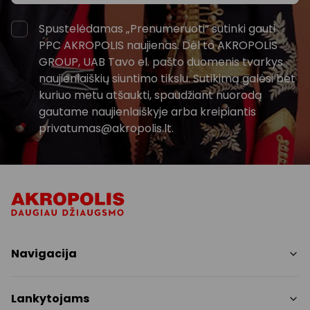
Spustelėdamas „Prenumeruoti“ sutinki gauti
PPC AKROPOLIS naujienas. Dėl to AKROPOLIS
GROUP, UAB Tavo el. pašto duomenis tvarkys
naujienlaiškių siuntimo tikslu. Sutikimą galėsi bet
kuriuo metu atšaukti, spaudžiant nuorodą
gautame naujienlaiškyje arba kreipiantis
privatumas@akropolis.lt.
Navigacija
Parduotuvės
Lankytojams
Paslaugos