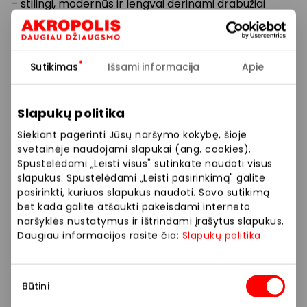
– stilingi, modernūs ir lengvai derinami drabužiai
kiekvienai dienai.
Prekybos ir pramogų centre „AKROPOLIS“
Sutikimas
Išsami informacija
Apie
veikiančios parduotuvės ir paslaugų teikėjai
savarankiškai nustato taikomas nuolaidas, jų
Slapukų politika
dydžius bei kitas aktualias sąlygas.
Siekiant pagerinti Jūsų naršymo kokybę, šioje
Stengiamės kuo tiksliau pateikti aktualią
svetainėje naudojami slapukai (ang. cookies).
informaciją, tačiau, jei kyla neatitikimų tarp mūsų
Spustelėdami „Leisti visus" sutinkate naudoti visus
tinklalapyje pateiktos informacijos ir faktinės
slapukus. Spustelėdami „Leisti pasirinkimą" galite
pasirinkti, kuriuos slapukus naudoti. Savo sutikimą
informacijos parduotuvėje ar paslaugų teikimo
bet kada galite atšaukti pakeisdami interneto
vietoje, visada vadovaukitės tuo, kas nurodyta
naršyklės nustatymus ir ištrindami įrašytus slapukus.
konkrečioje parduotuvėje ar paslaugų teikimo
Daugiau informacijos rasite čia:
Slapukų politika
vietoje.
Sutikimo
Visais klausimais, susijusiais su konkrečiomis
Būtini
pasirinkimas
nuolaidomis bei vykstančiomis akcijomis,