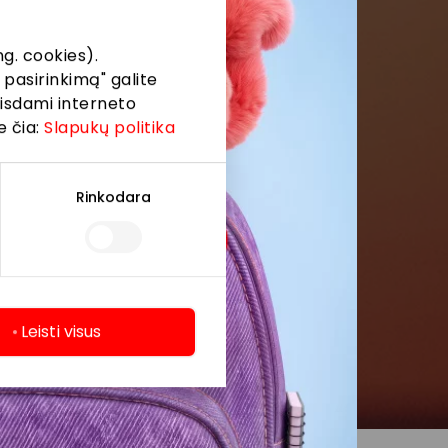
g. cookies).
 pasirinkimą" galite
eisdami interneto
e čia:
Slapukų politika
Rinkodara
Leisti visus