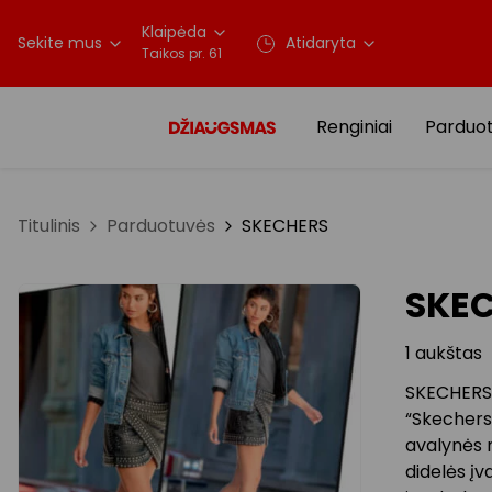
Klaipėda
Sekite mus
Atidaryta
Taikos pr. 61
Renginiai
Parduo
Titulinis
Parduotuvės
SKECHERS
SKE
1 aukštas
SKECHERS y
“Skechers 
avalynės 
didelės įv