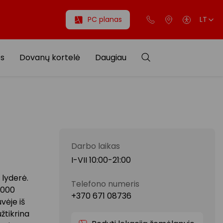
PC planas
LT
os
Dovanų kortelė
Daugiau
Darbo laikas
I-VII 10:00-21:00
 lyderė.
Telefono numeris
0000
+370 671 08736
vėje iš
žtikrina