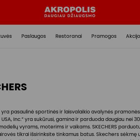
tuvės
Paslaugos
Restoranai
Pramogos
Akcij
CHERS
ra pasaulinė sportinės ir laisvalaikio avalynės pramonės
USA, Inc.” yra sukūrusi, gamina ir parduoda daugiau nei 3
modelių vyrams, moterims ir vaikams. SKECHERS parduotu
airovės tikrai išsirinksite tinkamus batus. Skechers sėkmę u