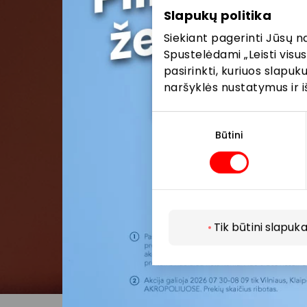
Slapukų politika
Siekiant pagerinti Jūsų n
Spustelėdami „Leisti visus
pasirinkti, kuriuos slapu
naršyklės nustatymus ir i
Sutikimo
pasirinkimas
Būtini
Tik būtini slapuka