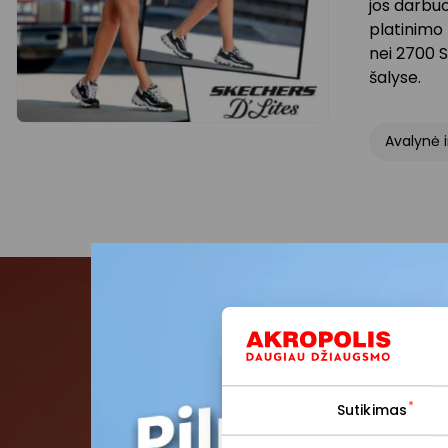
jos darbuo
platinimo 
nei 2700 S
šalyse.
Avalynė i
Pris
Pirmieji su
Sutikimas