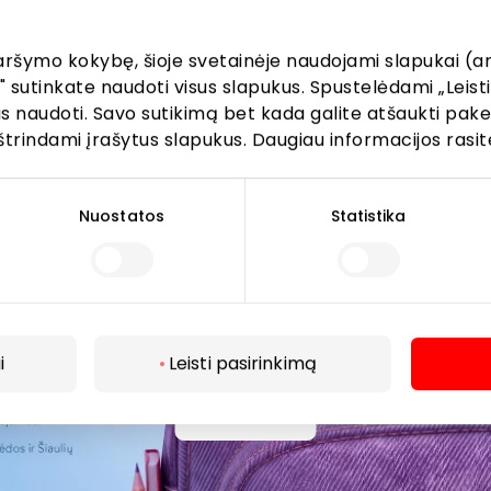
aršymo kokybę, šioje svetainėje naudojami slapukai (an
" sutinkate naudoti visus slapukus. Spustelėdami „Leisti
kus naudoti. Savo sutikimą bet kada galite atšaukti pak
štrindami įrašytus slapukus. Daugiau informacijos rasit
Prenumeruoti
Spustelėdamas „Prenumeruoti“ sutinki gauti PPC
Nuostatos
Statistika
AKROPOLIS naujienas. Dėl to AKROPOLIS GROUP,
UAB Tavo el. pašto duomenis tvarkys naujienlaiškių
siuntimo tikslu. Sutikimą galėsi bet kuriuo metu
atšaukti, spaudžiant nuorodą gautame
naujienlaiškyje arba kreipiantis
i
Leisti pasirinkimą
privatumas@akropolis.lt.
Daugiau