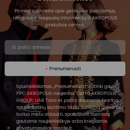
Pirmieji sužinokite apie geriausius pasiūlymus,
renginius ir naujausią informaciją iš AKROPOLIS
prekybos centro.
Prenumeruoti
Spustelėdamas „Prenumeruoti“ sutinki gauti
PPC AKROPOLIS naujienas. Dėl to AKROPOLIS
GROUP, UAB Tavo el. pašto duomenis tvarkys
naujienlaiškių siuntimo tikslu. Sutikimą galėsi bet
kuriuo metu atšaukti, spaudžiant nuorodą
gautame naujienlaiškyje arba kreipiantis
privatumas@akropolis.lt.