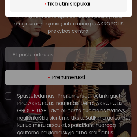
bendruomenės
Tik būtini slapukai
Pirmieji sužinokite apie geriausius pasiūlymus,
renginius ir naujausią informaciją iš AKROPOLIS
prekybos centro.
Prenumeruoti
Spustelėdamas „Prenumeruoti“ sutinki gauti
PPC AKROPOLIS naujienas. Dėl to AKROPOLIS
GROUP, UAB Tavo el. pašto duomenis tvarkys
naujienlaiškių siuntimo tikslu. Sutikimą galėsi bet
kuriuo metu atšaukti, spaudžiant nuorodą
gautame naujienlaiškyje arba kreipiantis