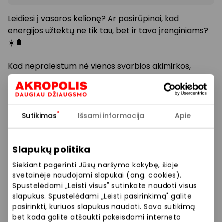
Leidiesi į vasaros kelionę? Ar pasirūpinai, kad
energijos užtektų ne tik
t
au, bet ir tavo įrenginiams?
☀️
🔋
Kad nepraleistum nė vienos svarbios akimirkos,
pasirūpink patikimu energijos šaltiniu –
CASE4YOU
parduotuv
ė
je
ISTYLE išorinėms baterijoms
dabar taikoma net -25% nuolaida!
*
Sutikimas
Išsami informacija
Apie
Fotografuok, naudok navigaciją, klausykis muzikos ir
palaikyk ryšį visos kelionės metu be rūpesčių dėl
Slapukų politika
išsikrovusios baterijos!
Siekiant pagerinti Jūsų naršymo kokybę, šioje
*Akcija vykdoma 06.25–07.26, taikoma tik ISTYLE
svetainėje naudojami slapukai (ang. cookies).
gamintojo prekėms. Nuolaidos nesumuojamos.
Spustelėdami „Leisti visus" sutinkate naudoti visus
slapukus. Spustelėdami „Leisti pasirinkimą" galite
pasirinkti, kuriuos slapukus naudoti. Savo sutikimą
Prekybos ir pramogų centre „AKROPOLIS“
bet kada galite atšaukti pakeisdami interneto