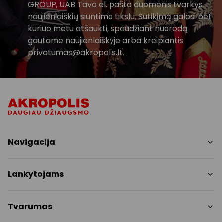
GROUP, UAB Tavo el. pašto duomenis tvarkys
naujienlaiškių siuntimo tikslu. Sutikimą galėsi bet
kuriuo metu atšaukti, spaudžiant nuorodą
gautame naujienlaiškyje arba kreipiantis
privatumas@akropolis.lt.
Navigacija
Parduotuvės
Lankytojams
Paslaugos
Restoranai
PC planas
Tvarumas
Pramogos
Nemokami patogumai