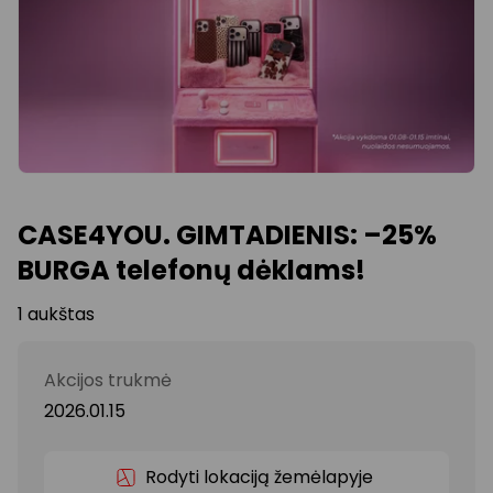
CASE4YOU. GIMTADIENIS: –25%
BURGA telefonų dėklams!
1 aukštas
Akcijos trukmė
2026.01.15
Rodyti lokaciją žemėlapyje