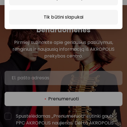
Tik būtini slapukai
Prisijunkite prie mūsų
bendruomenės
Pirmieji sužinokite apie geriausius pasiūlymus,
renginius ir naujausią informaciją iš AKROPOLIS
prekybos centro.
Prenumeruoti
Spustelėdamas „Prenumeruoti“ sutinki gauti
PPC AKROPOLIS naujienas. Dėl to AKROPOLIS