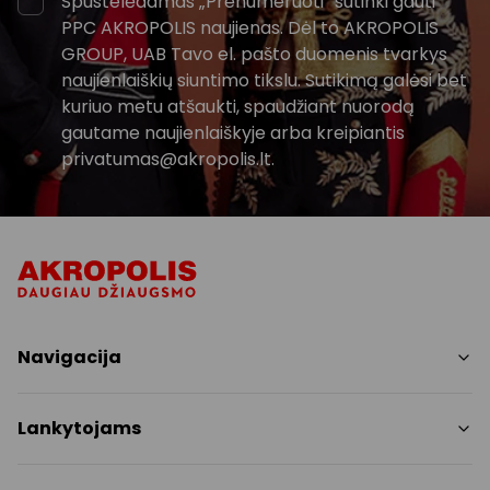
Spustelėdamas „Prenumeruoti“ sutinki gauti
PPC AKROPOLIS naujienas. Dėl to AKROPOLIS
GROUP, UAB Tavo el. pašto duomenis tvarkys
naujienlaiškių siuntimo tikslu. Sutikimą galėsi bet
kuriuo metu atšaukti, spaudžiant nuorodą
gautame naujienlaiškyje arba kreipiantis
privatumas@akropolis.lt.
Navigacija
Parduotuvės
Lankytojams
Paslaugos
Restoranai
PC planas