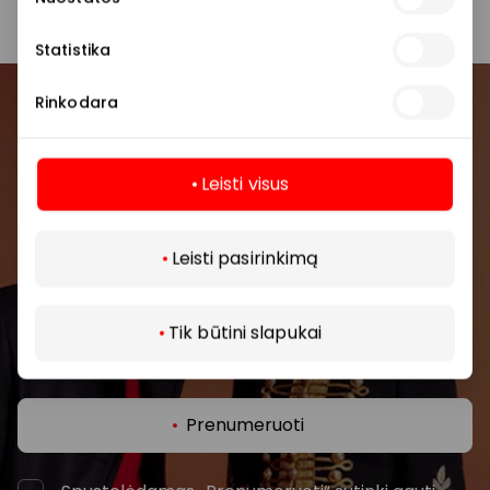
Statistika
Rinkodara
Prisijunkite prie mūsų
bendruomenės
Leisti visus
Pirmieji sužinokite apie geriausius pasiūlymus,
Daugiau
renginius ir naujausią informaciją iš AKROPOLIS
Leisti pasirinkimą
prekybos centro.
Tik būtini slapukai
Prenumeruoti