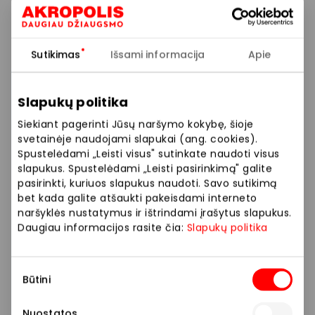
Metas atsinaujinti! 🤩 Tik DABAR atrinktoms prekėms
taikoma net iki -50% nuolaida!
Sutikimas
Išsami informacija
Apie
Prekybos ir pramogų centre „AKROPOLIS“
Slapukų politika
veikiančios parduotuvės ir paslaugų teikėjai
savarankiškai nustato taikomas nuolaidas, jų
Siekiant pagerinti Jūsų naršymo kokybę, šioje
dydžius bei kitas aktualias sąlygas. Stengiamės
svetainėje naudojami slapukai (ang. cookies).
Spustelėdami „Leisti visus" sutinkate naudoti visus
kuo tiksliau pateikti aktualią informaciją, tačiau,
slapukus. Spustelėdami „Leisti pasirinkimą" galite
jei kyla neatitikimų tarp mūsų tinklalapyje
pasirinkti, kuriuos slapukus naudoti. Savo sutikimą
pateiktos informacijos ir faktinės informacijos
bet kada galite atšaukti pakeisdami interneto
parduotuvėje ar paslaugų teikimo vietoje, visada
naršyklės nustatymus ir ištrindami įrašytus slapukus.
vadovaukitės tuo, kas nurodyta konkrečioje
Daugiau informacijos rasite čia:
Slapukų politika
parduotuvėje ar paslaugų teikimo vietoje. Visais
klausimais, susijusiais su konkrečiomis
Sutikimo
nuolaidomis bei vykstančiomis akcijomis,
Būtini
pasirinkimas
prašome kreiptis tiesiogiai į atitinkamą
parduotuvę ar paslaugų teikimo vietą.
Nuostatos