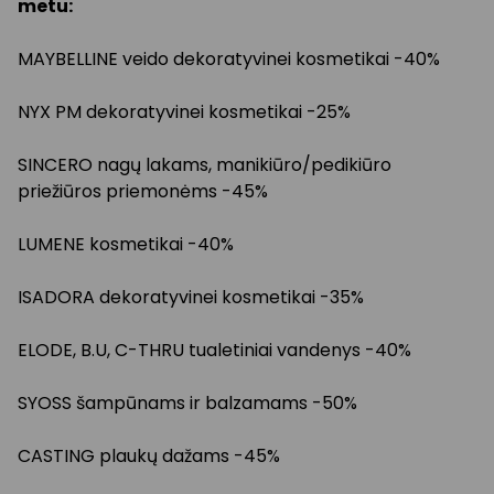
metu:
MAYBELLINE veido dekoratyvinei kosmetikai -40%
NYX PM dekoratyvinei kosmetikai -25%
SINCERO nagų lakams, manikiūro/pedikiūro
priežiūros priemonėms -45%
LUMENE kosmetikai -40%
ISADORA dekoratyvinei kosmetikai -35%
ELODE, B.U, C-THRU tualetiniai vandenys -40%
SYOSS šampūnams ir balzamams -50%
CASTING plaukų dažams -45%