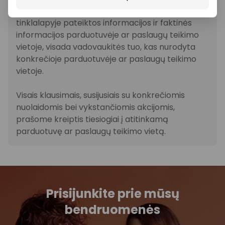
informaciją, tačiau, jei kyla neatitikimų tarp mūsų
tinklalapyje pateiktos informacijos ir faktinės
informacijos parduotuvėje ar paslaugų teikimo
vietoje, visada vadovaukitės tuo, kas nurodyta
konkrečioje parduotuvėje ar paslaugų teikimo
vietoje.
Visais klausimais, susijusiais su konkrečiomis
nuolaidomis bei vykstančiomis akcijomis,
prašome kreiptis tiesiogiai į atitinkamą
parduotuvę ar paslaugų teikimo vietą.
Prisijunkite prie mūsų
bendruomenės