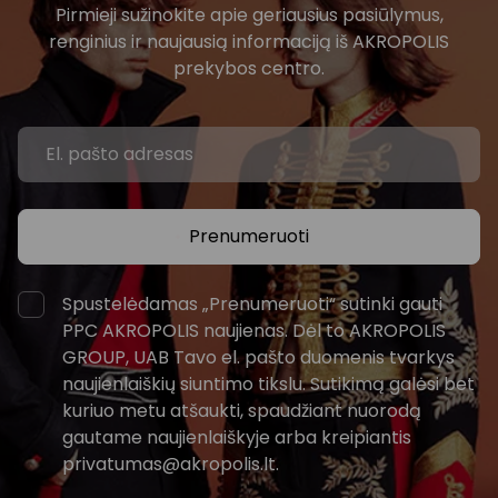
Pirmieji sužinokite apie geriausius pasiūlymus,
renginius ir naujausią informaciją iš AKROPOLIS
prekybos centro.
Prenumeruoti
Spustelėdamas „Prenumeruoti“ sutinki gauti
PPC AKROPOLIS naujienas. Dėl to AKROPOLIS
GROUP, UAB Tavo el. pašto duomenis tvarkys
naujienlaiškių siuntimo tikslu. Sutikimą galėsi bet
kuriuo metu atšaukti, spaudžiant nuorodą
gautame naujienlaiškyje arba kreipiantis
privatumas@akropolis.lt.