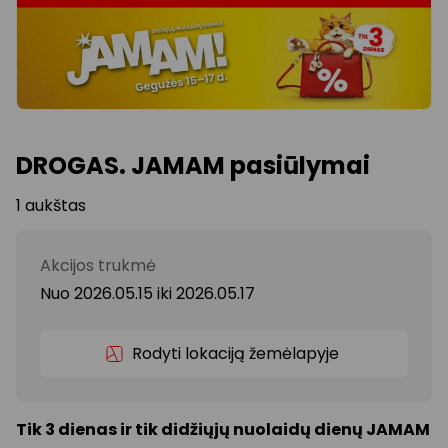
DROGAS. JAMAM pasiūlymai
1 aukštas
Akcijos trukmė
Nuo 2026.05.15
iki
2026.05.17
Rodyti lokaciją žemėlapyje
Tik 3 dienas ir tik didžiųjų nuolaidų dienų JAMAM