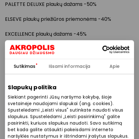
PALETTE DELUXE plaukų dažams -50%
ELSEVE plaukų priežiūros priemonėms -40%
EXCELLENCE plaukų dažams -45%
Kosmetiniams vatos diskeliams ir pagaliukams -40%
SILAN skalbinių minkštikliams -40%
Sutikimas
Išsami informacija
Apie
BREF WC valikliams/gaivikliams -50%
Slapukų politika
VANISH dėmių valikliams ir lapeliams -50%
Siekiant pagerinti Jūsų naršymo kokybę, šioje
svetainėje naudojami slapukai (ang. cookies).
L’OREAL PARIS Age Expert veido priežiūros
Spustelėdami „Leisti visus" sutinkate naudoti visus
priemonėms -45%
slapukus. Spustelėdami „Leisti pasirinkimą" galite
pasirinkti, kuriuos slapukus naudoti. Savo sutikimą
bet kada galite atšaukti pakeisdami interneto
PRARMA OIL veido priežiūros priemonėms -35%
naršyklės nustatymus ir ištrindami įrašytus slapukus.