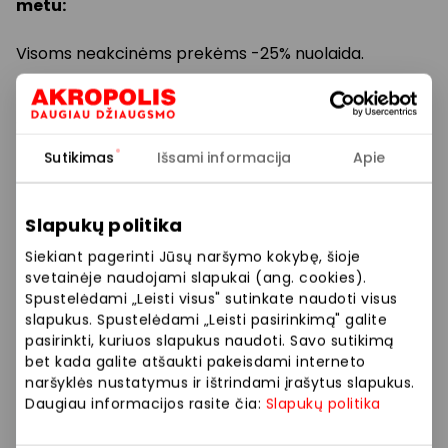
metu:
Visoms neakcinėms prekėms -25% nuolaida.
*Akcija vyksta tik šioje parduotuvėje. Negalioja
ženkliuku VISADA GERA KAINA pažymėtoms
prekėms. Nuolaidos nesumuojamos.
Sutikimas
Išsami informacija
Apie
Prekybos ir pramogų centre „AKROPOLIS“
Slapukų politika
veikiančios parduotuvės ir paslaugų teikėjai
Siekiant pagerinti Jūsų naršymo kokybę, šioje
savarankiškai nustato taikomas nuolaidas, jų
svetainėje naudojami slapukai (ang. cookies).
dydžius bei kitas aktualias sąlygas.
Spustelėdami „Leisti visus" sutinkate naudoti visus
slapukus. Spustelėdami „Leisti pasirinkimą" galite
Stengiamės kuo tiksliau pateikti aktualią
pasirinkti, kuriuos slapukus naudoti. Savo sutikimą
informaciją, tačiau, jei kyla neatitikimų tarp mūsų
bet kada galite atšaukti pakeisdami interneto
tinklalapyje pateiktos informacijos ir faktinės
naršyklės nustatymus ir ištrindami įrašytus slapukus.
informacijos parduotuvėje ar paslaugų teikimo
Daugiau informacijos rasite čia:
Slapukų politika
vietoje, visada vadovaukitės tuo, kas nurodyta