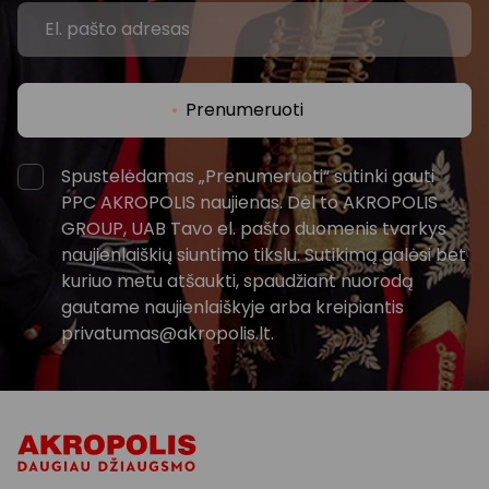
Prenumeruoti
Spustelėdamas „Prenumeruoti“ sutinki gauti
PPC AKROPOLIS naujienas. Dėl to AKROPOLIS
GROUP, UAB Tavo el. pašto duomenis tvarkys
naujienlaiškių siuntimo tikslu. Sutikimą galėsi bet
kuriuo metu atšaukti, spaudžiant nuorodą
gautame naujienlaiškyje arba kreipiantis
privatumas@akropolis.lt.