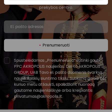
renginius ir naujausią informaciją iš AKROPOLIS
prekybos centro.
Prenumeruoti
Spustelėdamas „Prenumeruoti“ sutinki gauti
PPC AKROPOLIS naujienas. Dėl to AKROPOLIS
GROUP, UAB Tavo el. pašto duomenis tvarkys
naujienlaiškių siuntimo tikslu. Sutikimą galėsi bet
kuriuo metu atšaukti, spaudžiant nuorodą
gautame naujienlaiškyje arba kreipiantis
privatumas@akropolis.lt.