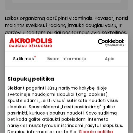
Laikas organizmą aprūpinti vitaminais. Pavasarį norisi
maitintis sveikiau, į racioną įtraukti daugiau vaisių ir
daržovių, tad tam puikiai pasitarnaus Zyle kokteilinės,
kuriose galėsite plaktis gardžius, maistingus kokteilius
– tikrus energijos ir vitaminų užtaisus.
Sutikimas
Išsami informacija
Apie
Akcija galioja iki 05 31. Nuolaidos ir akcijos
nesumuojamos.
Slapukų politika
Prekybos ir pramogų centre „AKROPOLIS“
Siekiant pagerinti Jūsų naršymo kokybę, šioje
veikiančios parduotuvės ir paslaugų teikėjai
svetainėje naudojami slapukai (ang. cookies).
Spustelėdami „Leisti visus" sutinkate naudoti visus
savarankiškai nustato taikomas nuolaidas, jų
slapukus. Spustelėdami „Leisti pasirinkimą" galite
dydžius bei kitas aktualias sąlygas.
pasirinkti, kuriuos slapukus naudoti. Savo sutikimą
bet kada galite atšaukti pakeisdami interneto
Stengiamės kuo tiksliau pateikti aktualią
naršyklės nustatymus ir ištrindami įrašytus slapukus.
informaciją, tačiau, jei kyla neatitikimų tarp mūsų
Daugiau informacijos rasite čia:
Slapukų politika