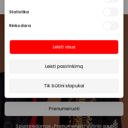
Statistika
Rinkodara
Prisijunkite prie mūsų
bendruomenės
Leisti visus
Pirmieji sužinokite apie geriausius pasiūlymus,
Daugiau
renginius ir naujausią informaciją iš AKROPOLIS
prekybos centro.
Leisti pasirinkimą
Tik būtini slapukai
Prenumeruoti
Spustelėdamas „Prenumeruoti“ sutinki gauti