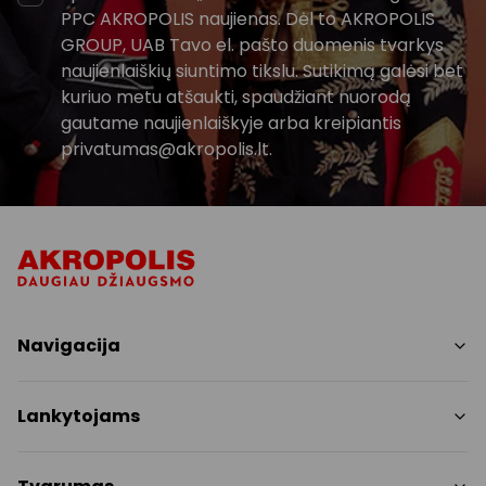
PPC AKROPOLIS naujienas. Dėl to AKROPOLIS
GROUP, UAB Tavo el. pašto duomenis tvarkys
naujienlaiškių siuntimo tikslu. Sutikimą galėsi bet
kuriuo metu atšaukti, spaudžiant nuorodą
gautame naujienlaiškyje arba kreipiantis
privatumas@akropolis.lt.
Navigacija
Parduotuvės
Lankytojams
Paslaugos
Restoranai
PC planas