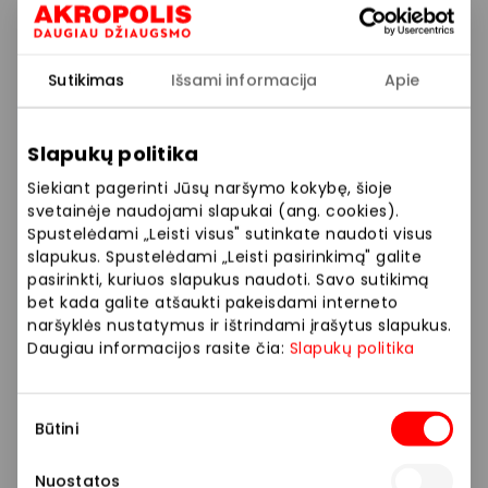
produktus ir gaukite dovanų : 150ml. agurkų vandenį.
Pasiūlymas galioja visą vasaros sezoną.
Sutikimas
Išsami informacija
Apie
Prekybos ir pramogų centre „AKROPOLIS“
Slapukų politika
veikiančios parduotuvės ir paslaugų teikėjai
savarankiškai nustato taikomas nuolaidas, jų
Siekiant pagerinti Jūsų naršymo kokybę, šioje
dydžius bei kitas aktualias sąlygas. Stengiamės
svetainėje naudojami slapukai (ang. cookies).
kuo tiksliau pateikti aktualią informaciją, tačiau,
Spustelėdami „Leisti visus" sutinkate naudoti visus
jei kyla neatitikimų tarp mūsų tinklalapyje
slapukus. Spustelėdami „Leisti pasirinkimą" galite
pasirinkti, kuriuos slapukus naudoti. Savo sutikimą
pateiktos informacijos ir faktinės informacijos
bet kada galite atšaukti pakeisdami interneto
parduotuvėje ar paslaugų teikimo vietoje, visada
naršyklės nustatymus ir ištrindami įrašytus slapukus.
vadovaukitės tuo, kas nurodyta konkrečioje
Daugiau informacijos rasite čia:
Slapukų politika
parduotuvėje ar paslaugų teikimo vietoje. Visais
klausimais, susijusiais su konkrečiomis
Sutikimo
nuolaidomis bei vykstančiomis akcijomis,
Būtini
pasirinkimas
prašome kreiptis tiesiogiai į atitinkamą
parduotuvę ar paslaugų teikimo vietą.
Nuostatos